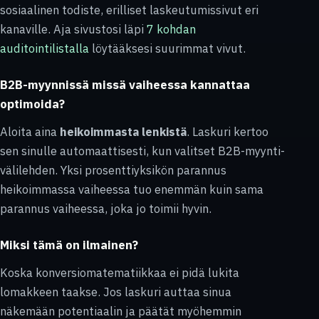
sosiaalinen todiste, erilliset laskeutumissivut eri
kanaville. Aja sivustosi läpi
7 kohdan
auditointilistalla
löytääksesi suurimmat vivut.
B2B-myynnissä missä vaiheessa kannattaa
optimoida?
Aloita aina
heikoimmasta lenkistä
. Laskuri kertoo
sen sinulle automaattisesti, kun valitset B2B-myynti-
välilehden. Yksi prosenttiyksikön parannus
heikoimmassa vaiheessa tuo enemmän kuin sama
parannus vaiheessa, joka jo toimii hyvin.
Miksi tämä on ilmainen?
Koska konversio­matematiikkaa ei pidä lukita
lomakkeen taakse. Jos laskuri auttaa sinua
näkemään potentiaalin ja päätät myöhemmin