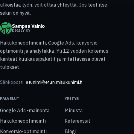
ulkoistaa työn, voit ottaa yhteyttä. Jos teet itse,
sekin on hyvä.
Sampsa Vainio
DIGILY OY
Hakukoneoptimointi, Google Ads, konversio-
optimointi ja analytiikka. Yli 12 vuoden kokemus,
kiinteät kuukausipaketit ja mitattavissa olevat
tulokset.
Sähköposti
etunimi@etunimisukunimi.fi
PALVELUT
YRITYS
Google Ads -mainonta
Minusta
Hakukoneoptimointi
Referenssit
Konversio-optimointi
Blogi