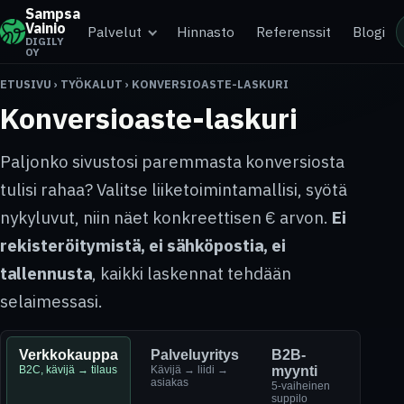
Sampsa
Vainio
Palvelut
Hinnasto
Referenssit
Blogi
DIGILY
OY
ETUSIVU
›
TYÖKALUT
›
KONVERSIOASTE-LASKURI
Konversioaste-laskuri
Paljonko sivustosi paremmasta konversiosta
tulisi rahaa? Valitse liiketoimintamallisi, syötä
nykyluvut, niin näet konkreettisen € arvon.
Ei
rekisteröitymistä, ei sähköpostia, ei
tallennusta
, kaikki laskennat tehdään
selaimessasi.
Verkkokauppa
Palveluyritys
B2B-
B2C, kävijä → tilaus
Kävijä → liidi →
myynti
asiakas
5-vaiheinen
suppilo