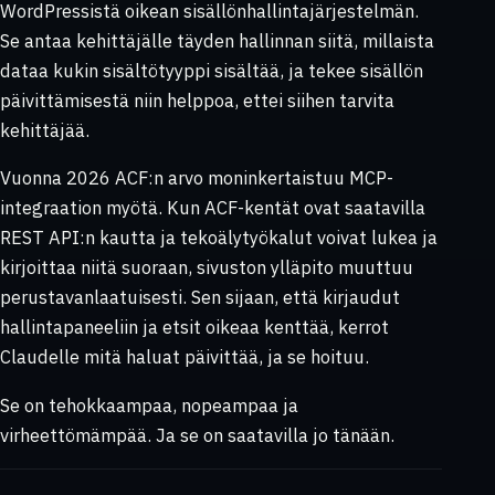
WordPressistä oikean sisällönhallintajärjestelmän.
Se antaa kehittäjälle täyden hallinnan siitä, millaista
dataa kukin sisältötyyppi sisältää, ja tekee sisällön
päivittämisestä niin helppoa, ettei siihen tarvita
kehittäjää.
Vuonna 2026 ACF:n arvo moninkertaistuu MCP-
integraation myötä. Kun ACF-kentät ovat saatavilla
REST API:n kautta ja tekoälytyökalut voivat lukea ja
kirjoittaa niitä suoraan, sivuston ylläpito muuttuu
perustavanlaatuisesti. Sen sijaan, että kirjaudut
hallintapaneeliin ja etsit oikeaa kenttää, kerrot
Claudelle mitä haluat päivittää, ja se hoituu.
Se on tehokkaampaa, nopeampaa ja
virheettömämpää. Ja se on saatavilla jo tänään.