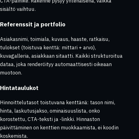
CTA-painike. Rakenne pysyy yhtenäisenä, vaikka
sisältö vaihtuu.
Referenssit ja portfolio
Asiakasnimi, toimiala, kuvaus, haaste, ratkaisu,
tulokset (toistuva kenttä: mittari + arvo),
kuvagalleria, asiakkaan sitaatti. Kaikki strukturoitua
dataa, joka renderöityy automaattisesti oikeaan
muotoon.
Hintataulukot
Hinnoittelutasot toistuvana kenttänä: tason nimi,
hinta, laskutusjakso, ominaisuuslista, onko
korostettu, CTA-teksti ja -linkki. Hinnaston
päivittäminen on kenttien muokkaamista, ei koodin
koskemista.