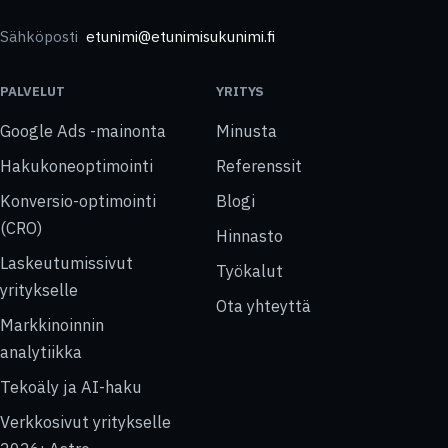
Sähköposti
etunimi@etunimisukunimi.fi
PALVELUT
YRITYS
Google Ads -mainonta
Minusta
Hakukoneoptimointi
Referenssit
Konversio-optimointi
Blogi
(CRO)
Hinnasto
Laskeutumissivut
Työkalut
yritykselle
Ota yhteyttä
Markkinoinnin
analytiikka
Tekoäly ja AI-haku
Verkkosivut yritykselle