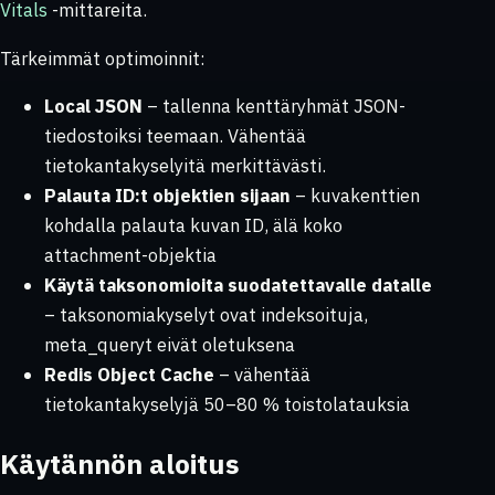
Vitals
-mittareita.
Tärkeimmät optimoinnit:
Local JSON
– tallenna kenttäryhmät JSON-
tiedostoiksi teemaan. Vähentää
tietokantakyselyitä merkittävästi.
Palauta ID:t objektien sijaan
– kuvakenttien
kohdalla palauta kuvan ID, älä koko
attachment-objektia
Käytä taksonomioita suodatettavalle datalle
– taksonomiakyselyt ovat indeksoituja,
meta_queryt eivät oletuksena
Redis Object Cache
– vähentää
tietokantakyselyjä 50–80 % toistolatauksia
Käytännön aloitus