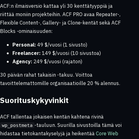
ACF:n ilmaisversio kattaa yli 30 kenttätyyppiä ja
riittää moniin projekteihin. ACF PRO avaa Repeater-,
Flexible Content-, Gallery- ja Clone-kentät sekä ACF
Blocks -ominaisuuden:
Personal:
49 $/vuosi (1 sivusto)
Freelancer:
149 $/vuosi (10 sivustoa)
Agency:
249 $/vuosi (rajaton)
30 päivän rahat takaisin -takuu. Voittoa
tavoittelemattomille organisaatioille 20 % alennus.
Suorituskykyvinkit
ACF tallentaa jokaisen kentän kahtena rivinä
-tauluun. Suurilla sivustoilla tämä voi
wp_postmeta
hidastaa tietokantakyselyjä ja heikentää
Core Web