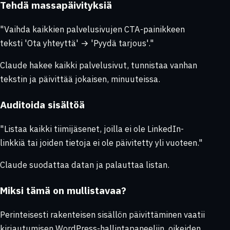
Tehdä massapäivityksiä
"Vaihda kaikkien palvelusivujen CTA-painikkeen
teksti 'Ota yhteyttä' → 'Pyydä tarjous'."
Claude hakee kaikki palvelusivut, tunnistaa vanhan
tekstin ja päivittää jokaisen, minuuteissa.
Auditoida sisältöä
"Listaa kaikki tiimijäsenet, joilla ei ole LinkedIn-
linkkiä tai joiden tietoja ei ole päivitetty yli vuoteen."
Claude suodattaa datan ja palauttaa listan.
Miksi tämä on mullistavaa?
Perinteisesti rakenteisen sisällön päivittäminen vaatii
kirjautumisen WordPress-hallintapaneeliin, oikeiden