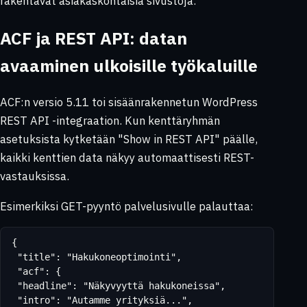
rakentavat asiakaskohtaisia sivustoja.
ACF ja REST API: datan
avaaminen ulkoisille työkaluille
ACF:n versio 5.11 toi sisäänrakennetun WordPress
REST API -integraation. Kun kenttäryhmän
asetuksista kytketään "Show in REST API" päälle,
kaikki kenttien data näkyy automaattisesti REST-
vastauksissa.
Esimerkiksi GET-pyyntö palvelusivulle palauttaa:
{

 "title": "Hakukoneoptimointi",

 "acf": {

 "headline": "Näkyvyyttä hakukoneissa",

 "intro": "Autamme yrityksiä...",
