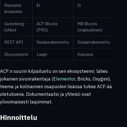
Repeater
Ei
Ei
Kyll
ilmaiseksi
Gutenberg-
ACF Blocks
MB Blocks
Ei
lohkot
(PRO)
(maksullinen)
REST API
Sisäänrakennettu
Sisäänrakennettu
Manu
Ekosysteemi
Laajin
Kasvava
Raja
ACF:n suurin kilpailuetu on sen ekosysteemi: lähes
jokainen sivunrakentaja (
Elementor
, Bricks, Oxygen),
teema ja kolmannen osapuolen lisäosa tukee ACF:ää
oletuksena. Dokumentaatio ja yhteisö ovat
ylivoimaisesti laajimmat.
Hinnoittelu