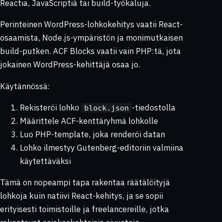
Reactia, JavaScriptiä tai build-työkaluja.
Perinteinen WordPress-lohkokehitys vaatii React-
osaamista, Node.js-ympäristön ja monimutkaisen
build-putken. ACF Blocks vaatii vain PHP:tä, jota
jokainen WordPress-kehittäjä osaa jo.
Käytännössä:
Rekisteröi lohko
-tiedostolla
block.json
Määrittele ACF-kenttäryhmä lohkolle
Luo PHP-template, joka renderöi datan
Lohko ilmestyy Gutenberg-editoriin valmiina
käytettäväksi
Tämä on nopeampi tapa rakentaa räätälöityjä
lohkoja kuin natiivi React-kehitys, ja se sopii
erityisesti toimistoille ja freelancereille, jotka