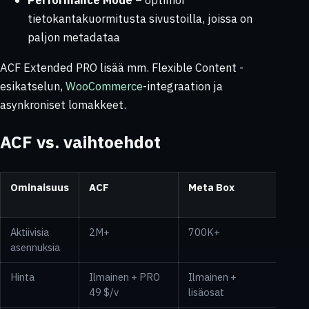
Performance Mode
– optimoi
tietokantakuormitusta sivustoilla, joissa on
paljon metadataa
ACF Extended PRO lisää mm. Flexible Content -
esikatselun,
WooCommerce
-integraation ja
asynkroniset lomakkeet.
ACF vs. vaihtoehdot
Ominaisuus
ACF
Meta Box
Car
Fiel
Aktiivisia
2M+
700K+
~50
asennuksia
Hinta
Ilmainen + PRO
Ilmainen +
Ilma
49 $/v
lisäosat
(MIT