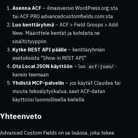
Asenna ACF
– ilmaisversio WordPress.org:sta
tai ACF PRO advancedcustomfields.com:sta
Luo kenttäryhmä
– ACF > Field Groups > Add
New. Määrittele kentät ja kohdista ne
sisältötyyppiin.
Kytke REST API päälle
– kenttäryhmän
asetuksista "Show in REST API"
Ota Local JSON käyttöön
– luo
-
acf-json/
kansio teemaan
Yhdistä MCP-palvelin
– jos käytät Claudea tai
muuta tekoälytyökalua, saat ACF-datan
käyttöösi luonnollisella kielellä
Yhteenveto
Advanced Custom Fields on se lisäosa, joka tekee