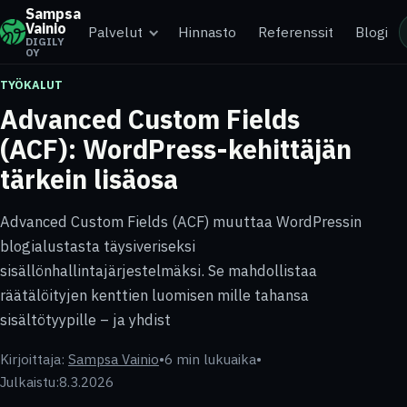
Sampsa
Vainio
Palvelut
Hinnasto
Referenssit
Blogi
DIGILY
OY
TYÖKALUT
Advanced Custom Fields
(ACF): WordPress-kehittäjän
tärkein lisäosa
Advanced Custom Fields (ACF) muuttaa WordPressin
blogialustasta täysiveriseksi
sisällönhallintajärjestelmäksi. Se mahdollistaa
räätälöityjen kenttien luomisen mille tahansa
sisältötyypille – ja yhdist
Kirjoittaja:
Sampsa Vainio
•
6 min lukuaika
•
Julkaistu:
8.3.2026