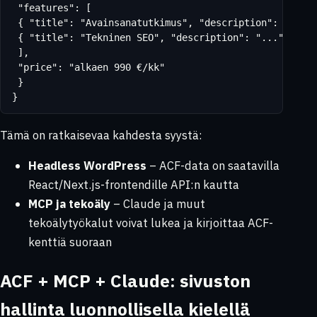
 "features": [

 { "title": "Avainsanatutkimus", "description": "..." 
 { "title": "Tekninen SEO", "description": "..." }

 ],

 "price": "alkaen 990 €/kk"

 }

}
Tämä on ratkaisevaa kahdesta syystä:
Headless WordPress
– ACF-data on saatavilla
React/Next.js-frontendille API:n kautta
MCP ja tekoäly
– Claude ja muut
tekoälytyökalut voivat lukea ja kirjoittaa ACF-
kenttiä suoraan
ACF + MCP + Claude: sivuston
hallinta luonnollisella kielellä