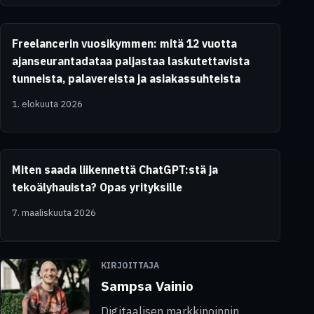
Freelancerin vuosikymmen: mitä 12 vuotta
ajanseurantadataa paljastaa laskutettavista
tunneista, palavereista ja asiakassuhteista
1. elokuuta 2026
Miten saada liikennettä ChatGPT:stä ja
tekoälyhauista? Opas yrityksille
7. maaliskuuta 2026
KIRJOITTAJA
Sampsa Vainio
Digitaalisen markkinoinnin