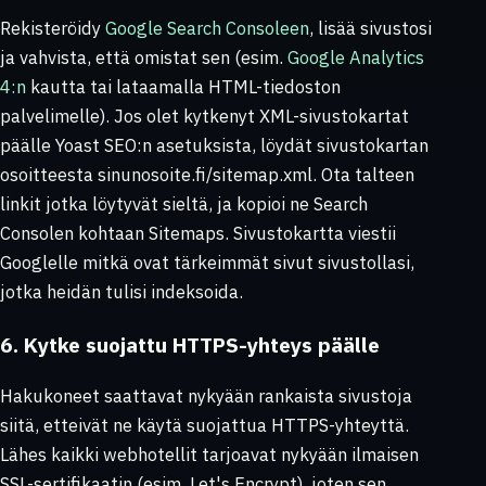
Rekisteröidy
Google Search Consoleen
, lisää sivustosi
ja vahvista, että omistat sen (esim.
Google Analytics
4:n
kautta tai lataamalla HTML-tiedoston
palvelimelle). Jos olet kytkenyt XML-sivustokartat
päälle Yoast SEO:n asetuksista, löydät sivustokartan
osoitteesta
sinunosoite.fi/sitemap.xml
. Ota talteen
linkit jotka löytyvät sieltä, ja kopioi ne Search
Consolen kohtaan
Sitemaps
. Sivustokartta viestii
Googlelle mitkä ovat tärkeimmät sivut sivustollasi,
jotka heidän tulisi indeksoida.
6. Kytke suojattu HTTPS-yhteys päälle
Hakukoneet saattavat nykyään rankaista sivustoja
siitä, etteivät ne käytä suojattua HTTPS-yhteyttä.
Lähes kaikki webhotellit tarjoavat nykyään ilmaisen
SSL-sertifikaatin (esim. Let's Encrypt), joten sen