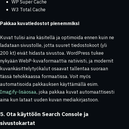
WP Super Cache
W3 Total Cache
Pakkaa kuvatiedostot pienemmiksi
Kuvat tulisi aina käsitellä ja optimoida ennen kuin ne
ladataan sivustolle, jotta suuret tiedostokoot (yli
200 kt) eivät hidasta sivustoa. WordPress tukee
nykyään WebP-kuvaformaattia natiivisti, ja modernit
kuvankäsittelytyökalut osaavat tallentaa suoraan
tässä tehokkaassa formaatissa. Voit myös
automatisoida pakkauksen käyttämällä esim.
Imagify-lisäosaa
, joka pakkaa kuvat automaattisesti
aina kun lataat uuden kuvan mediakirjastoon.
5. Ota käyttöön Search Console ja
sivustokartat