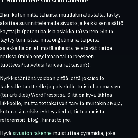
1. Suunnittele sivuston rakenne
Ihan kuten millä tahansa muullakin alustalla, täytyy
aloittaa suunnittelemalla sivusto ja kaikki sen sisältö
käyttäjiä (potentiaalisia asiakkaita) varten. Sinun
täytyy tunnistaa, mitä ongelmia ja tarpeita
asiakkailla on, eli mistä aiheista he etsivät tietoa
netissä (mihin ongelmaan tai tarpeeseen
tuotteesi/palvelusi tarjoaa ratkaisun?).
Nyrkkisääntönä voidaan pitää, että jokaiselle
tärkeälle tuotteelle ja palvelulle tulisi olla oma sivu
(tai artikkeli) WordPressissä. Siitä on hyvä lähteä
liikkeelle, mutta tottakai voit tarvita muitakin sivuja,
kuten esimerkiksi yhteystiedot, tietoa meistä,
referenssit, blogi, hinnasto jne.
Hyvä
sivuston rakenne
muistuttaa pyramidia, joka