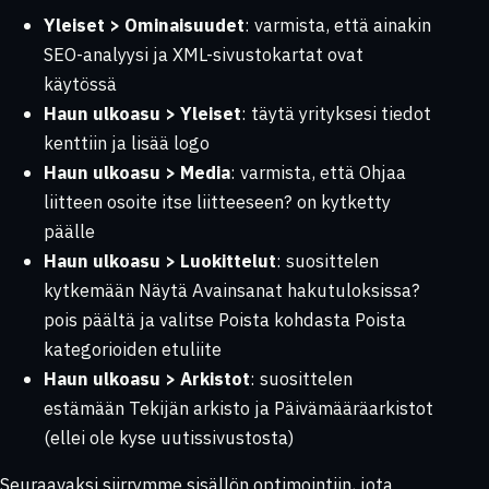
Yleiset > Ominaisuudet
: varmista, että ainakin
SEO-analyysi
ja
XML-sivustokartat
ovat
käytössä
Haun ulkoasu > Yleiset
: täytä yrityksesi tiedot
kenttiin ja lisää logo
Haun ulkoasu > Media
: varmista, että
Ohjaa
liitteen osoite itse liitteeseen?
on kytketty
päälle
Haun ulkoasu > Luokittelut
: suosittelen
kytkemään
Näytä Avainsanat hakutuloksissa?
pois päältä ja valitse
Poista
kohdasta
Poista
kategorioiden etuliite
Haun ulkoasu > Arkistot
: suosittelen
estämään
Tekijän arkisto
ja
Päivämääräarkistot
(ellei ole kyse uutissivustosta)
Seuraavaksi siirrymme sisällön optimointiin, jota