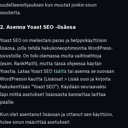
uudelleenohjauksen kun muutat jonkin sivun
osoitetta.
2. Asenna Yoast SEO -lisäosa
Yoast SEO on mielestäni paras ja helppokäyttöisin
lisäosa, jolla tehdä hakukoneoptimointia WordPress-
sivustolle. On toki olemassa muita vaihtoehtoja
(esim. RankMath), mutta tässä ohjeessa käytän
Yoastia. Lataa Yoast SEO
täältä
tai asenna se suoraan
WordPressin kautta (
Lisäosat > Lisää uusi
ja kirjoita
hakukenttään
"Yoast SEO"
). Käydään seuraavaksi
läpi mitkä asetukset lisäosasta kannattaa laittaa
päälle.
Kun olet asentanut lisäosan ja ottanut sen käyttöön,
tulee sinun määrittää asetukset: