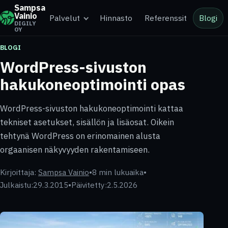
Sampsa
Vainio
Palvelut
Hinnasto
Referenssit
Blogi
DIGILY
OY
BLOGI
WordPress-sivuston
hakukoneoptimointi opas
WordPress-sivuston hakukoneoptimointi kattaa
tekniset asetukset, sisällön ja lisäosat. Oikein
tehtynä WordPress on erinomainen alusta
orgaanisen näkyvyyden rakentamiseen.
Kirjoittaja:
Sampsa Vainio
•
8 min lukuaika
•
Julkaistu:
29.3.2015
•
Päivitetty:
2.5.2026