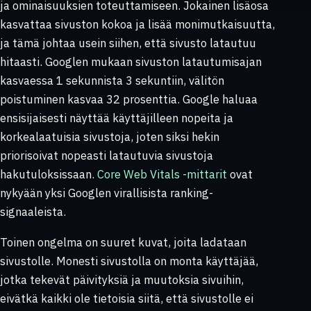
ja ominaisuuksien toteuttamiseen. Jokainen lisäosa
kasvattaa sivuston kokoa ja lisää monimutkaisuutta,
ja tämä johtaa usein siihen, että sivusto latautuu
hitaasti. Googlen mukaan sivuston latautumisajan
kasvaessa 1 sekunnista 3 sekuntiin, välitön
poistuminen kasvaa 32 prosenttia. Google haluaa
ensisijaisesti näyttää käyttäjilleen nopeita ja
korkealaatuisia sivustoja, joten siksi hekin
priorisoivat nopeasti latautuvia sivustoja
hakutuloksissaan.
Core Web Vitals -mittarit
ovat
nykyään yksi Googlen virallisista ranking-
signaaleista.
Toinen ongelma on suuret kuvat, joita ladataan
sivustolle. Monesti sivustolla on monta käyttäjää,
jotka tekevät päivityksiä ja muutoksia sivuihin,
eivätkä kaikki ole tietoisia siitä, että sivustolle ei