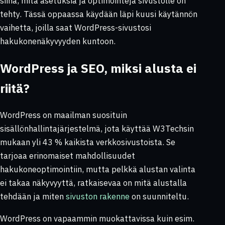
siinä, mitä asetuksia ja optimointeja sivustolle on
tehty. Tässä oppaassa käydään läpi kuusi käytännön
vaihetta, joilla saat WordPress-sivustosi
hakukonenäkyvyyden kuntoon.
WordPress ja SEO, miksi alusta ei
riitä?
WordPress on maailman suosituin
sisällönhallintajärjestelmä, jota käyttää W3Techsin
mukaan yli 43 % kaikista verkkosivustoista. Se
tarjoaa erinomaiset mahdollisuudet
hakukoneoptimointiin, mutta pelkkä alustan valinta
ei takaa näkyvyyttä, ratkaisevaa on mitä alustalla
tehdään ja miten
sivuston rakenne
on suunniteltu.
WordPress on vapaammin muokattavissa kuin esim.