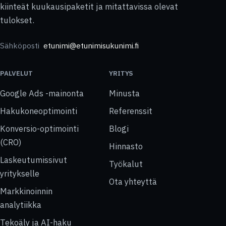
kiinteät kuukausipaketit ja mitattavissa olevat
tulokset.
Sähköposti
etunimi@etunimisukunimi.fi
PALVELUT
YRITYS
Google Ads -mainonta
Minusta
Hakukoneoptimointi
Referenssit
Konversio-optimointi
Blogi
(CRO)
Hinnasto
Laskeutumissivut
Työkalut
yritykselle
Ota yhteyttä
Markkinoinnin
analytiikka
Tekoäly ja AI-haku