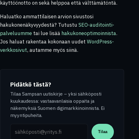
käyttöönotto on sekä helppoa että välttämätöntä.
Haluatko ammattilaisen arvion sivustosi
hakukonenäkyvyydestä? Tutustu
SEO-auditointi-
palveluumme
tai lue lisää
hakukoneoptimoinnista
.
Jos haluat rakentaa kokonaan uudet
WordPress-
verkkosivut
, autamme myös siinä.
Pidätkö tästä?
Tilaa Sampsan uutiskirje – yksi sähköposti
kuukaudessa: vastaavanlaisia oppaita ja
näkemyksiä Suomen digimarkkinoinnista. Ei
myyntipuheita.
Sähköpostiosoite
Tilaa