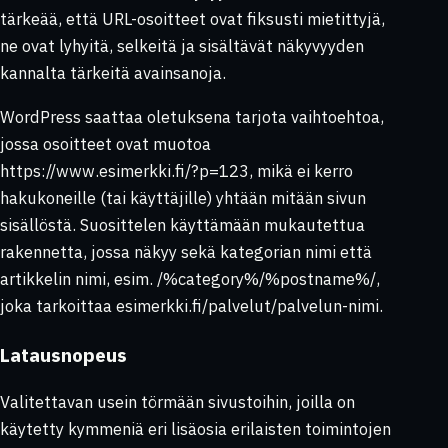
tärkeää, että URL-osoitteet ovat fiksusti mietittyjä,
ne ovat lyhyitä, selkeitä ja sisältävät näkyvyyden
kannalta tärkeitä avainsanoja.
WordPress saattaa oletuksena tarjota vaihtoehtoa,
jossa osoitteet ovat muotoa
https://www.esimerkki.fi/?p=123
, mikä ei kerro
hakukoneille (tai käyttäjille) yhtään mitään sivun
sisällöstä. Suosittelen käyttämään mukautettua
rakennetta, jossa näkyy sekä kategorian nimi että
artikkelin nimi, esim.
/%category%/%postname%/
,
joka tarkoittaa
esimerkki.fi/palvelut/palvelun-nimi
.
Latausnopeus
Valitettavan usein törmään sivustoihin, joilla on
käytetty kymmeniä eri lisäosia erilaisten toimintojen