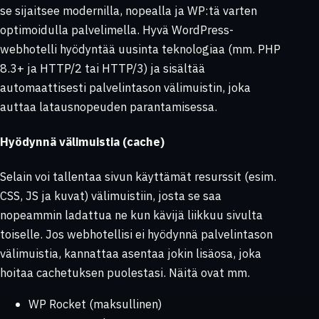
se sijaitsee modernilla, nopealla ja WP:tä varten
optimoidulla palvelimella. Hyvä WordPress-
webhotelli hyödyntää uusinta teknologiaa (mm. PHP
8.3+ ja HTTP/2 tai HTTP/3) ja sisältää
automaattisesti palvelintason välimuistin, joka
auttaa latausnopeuden parantamisessa.
Hyödynnä välimuistia (cache)
Selain voi tallentaa sivun käyttämät resurssit (esim.
CSS, JS ja kuvat) välimuistiin, josta se saa
nopeammin ladattua ne kun kävijä liikkuu sivulta
toiselle. Jos webhotellisi ei hyödynnä palvelintason
välimuistia, kannattaa asentaa jokin lisäosa, joka
hoitaa cachetuksen puolestasi. Näitä ovat mm.
WP Rocket (maksullinen)