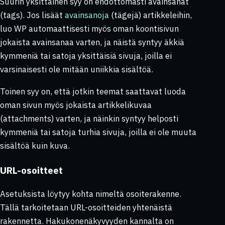
Suurin yksittäinen syy on ehdottomasti avainsanat
(tags). Jos lisäät
avainsanoja
(tägejä) artikkeleihin,
luo WP automaattisesti myös oman koontisivun
jokaista avainsanaa varten, ja näistä syntyy äkkiä
kymmeniä tai satoja yksittäisiä sivuja, joilla ei
varsinaisesti ole mitään uniikkia sisältöä.
Toinen syy on, että jotkin teemat saattavat luoda
oman sivun myös jokaista artikkelikuvaa
(
attachments
) varten, ja näinkin syntyy helposti
kymmeniä tai satoja turhia sivuja, joilla ei ole muuta
sisältöä kuin kuva.
URL-osoitteet
Asetuksista löytyy kohta nimeltä osoiterakenne.
Tällä tarkoitetaan URL-osoitteiden yhtenäistä
rakennetta. Hakukonenäkyvyyden kannalta on