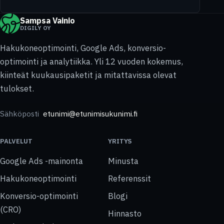
Sampsa Vainio
DIGILY OY
Hakukoneoptimointi, Google Ads, konversio-
optimointi ja analytiikka. Yli 12 vuoden kokemus,
kiinteät kuukausipaketit ja mitattavissa olevat
tulokset.
Sähköposti
etunimi@etunimisukunimi.fi
PALVELUT
YRITYS
Google Ads -mainonta
Minusta
Hakukoneoptimointi
Referenssit
Konversio-optimointi
Blogi
(CRO)
Hinnasto