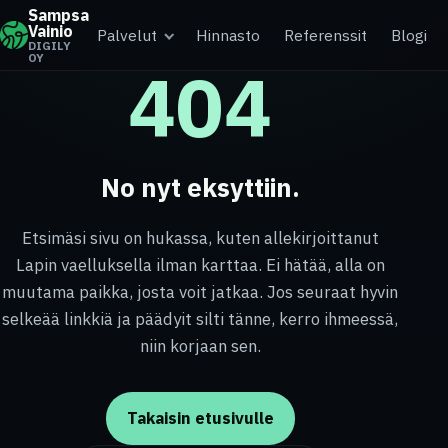
Sampsa
Vainio
Palvelut
Hinnasto
Referenssit
Blogi
DIGILY
OY
404
No nyt eksyttiin.
Etsimäsi sivu on hukassa, kuten allekirjoittanut
Lapin vaelluksella ilman karttaa. Ei hätää, alla on
muutama paikka, josta voit jatkaa. Jos seuraat hyvin
selkeää linkkiä ja päädyit silti tänne, kerro ihmeessä,
niin korjaan sen.
Takaisin etusivulle