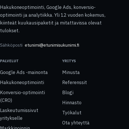
Hakukoneoptimointi, Google Ads, konversio-
optimointi ja analytiikka. Yli 12 vuoden kokemus,
kiinteät kuukausipaketit ja mitattavissa olevat
tulokset.
Sähköposti
etunimi@etunimisukunimi.fi
PALVELUT
YRITYS
Google Ads -mainonta
Minusta
Hakukoneoptimointi
Referenssit
Konversio-optimointi
Blogi
(CRO)
Hinnasto
Laskeutumissivut
Työkalut
yritykselle
Ota yhteyttä
Markkinoinnin