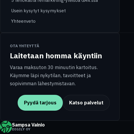
Usein kysytyt kysymykset
Yhteenveto
OTA YHTEYTTÄ
Laitetaan homma käyntiin
Varaa maksuton 30 minuutin kartoitus.
Käymme läpi nykytilan, tavoitteet ja
sopivimman lähestymistavan.
Pyydä tarjous
Katso palvelut
Sampsa Vainio
DIGILY OY