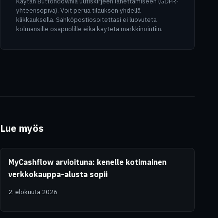
Käytän Buttondownia uutiskirjeen lähettämiseen (GDPR-
yhteensopiva). Voit perua tilauksen yhdellä
klikkauksella. Sähköpostiosoitettasi ei luovuteta
kolmansille osapuolille eikä käytetä markkinointiin.
Lue myös
MyCashflow arvioituna: kenelle kotimainen
verkkokauppa-alusta sopii
2. elokuuta 2026