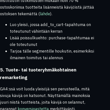
instituutin tutkimusten mukaan noin 70 %
ostoskoriinsa tuotteita lisänneistä kävijöistä jättää
ostoksen tekemättä (
lähde
).
Luo yleisö, jossa
add_to_cart
-tapahtuma on
toteutunut vähintään kerran
Lisää poissulkuehto:
purchase
-tapahtumaa ei
ole toteutunut
Tarjoa tälle segmentille houkutin, esimerkiksi
ilmainen toimitus tai alennus
5. Tuote- tai tuoteryhmäkohtainen
remarketing
GA4:ssä voit luoda yleisöjä sen perusteella, mitä
sivuja kävijä on katsonut. Näyttämällä mainoksia
juuri niistä tuotteista, joita kävijä on selannut,
parannat
konversioastetta
merkittävästi.