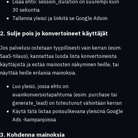
Lisää ehto:
session_duration
on suurempi kuin
30 sekuntia
Tallenna yleisö ja linkitä se Google Adsiin
2. Sulje pois jo konvertoineet käyttäjät
Jos palvelusi ostetaan tyypillisesti vain kerran (esim.
SaaS-tilaus), kannattaa luoda lista konvertoineista
käyttäjistä ja estää mainosten näkyminen heille, tai
näyttää heille erilaisia mainoksia.
Luo yleisö, jossa ehto on:
avainkonversiotapahtuma (esim.
purchase
tai
generate_lead
) on toteutunut vähintään kerran
Käytä tätä listaa poissulkevana yleisönä Google
Ads -kampanjoissa
3. Kohdenna mainoksia