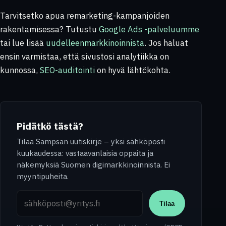
Tarvitsetko apua remarketing-kampanjoiden
rakentamisessa? Tutustu
Google Ads -palveluumme
tai lue lisää
uudelleenmarkkinoinnista
. Jos haluat
ensin varmistaa, että sivustosi analytiikka on
kunnossa,
SEO-auditointi
on hyvä lähtökohta.
Pidätkö tästä?
Tilaa Sampsan uutiskirje – yksi sähköposti
kuukaudessa: vastaavanlaisia oppaita ja
näkemyksiä Suomen digimarkkinoinnista. Ei
myyntipuheita.
Sähköpostiosoite
Tilaa