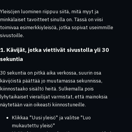
Yleisöjen luominen riippuu siitä, mitä myyt ja
minkälaiset tavoitteet sinulla on. Tässä on viisi
toimivaa esimerkkiyleisöä, jotka sopivat useimmille
sivustoille.
1. Kävijät, jotka viettivät sivustolla yli 30
sekuntia
30 sekuntia on pitkä aika verkossa, suurin osa
kävijöistä päättää jo muutamassa sekunnissa,
kiinnostaako sisältö heitä. Sulkemalla pois
lyhytaikaiset vierailijat varmistat, että mainoksia
näytetään vain oikeasti kiinnostuneille.
Klikkaa "Uusi yleisö" ja valitse "Luo
mukautettu yleisö"