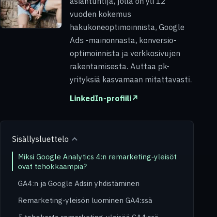
asiantuntija, jolla on yli 12
vuoden kokemus
hakukoneoptimoinnista, Google
Ads -mainonnasta, konversio-
optimoinnista ja verkkosivujen
rakentamisesta. Auttaa pk-
yrityksiä kasvamaan mitattavasti.
LinkedIn-profiili
↗
Sisällysluettelo
Miksi Google Analytics 4:n remarketing-yleisöt
ovat tehokkaampia?
GA4:n ja Google Adsin yhdistäminen
Remarketing-yleisön luominen GA4:ssä
5 tehokasta remarketing-yleisöä GA4:ssä