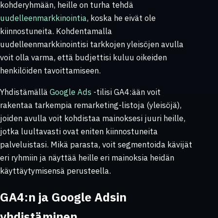
kohderyhmään, heille on turha tehdä
uudelleenmarkkinointia
, koska he eivät ole
kiinnostuneita. Kohdentamalla
uudelleenmarkkinointisi tarkkojen yleisöjen avulla
voit olla varma, että budjettisi kuluu oikeiden
henkilöiden tavoittamiseen.
Yhdistämällä
Google Ads
-tilisi GA4:ään voit
rakentaa tarkempia remarketing-listoja (yleisöjä),
joiden avulla voit kohdistaa mainoksesi juuri heille,
jotka luultavasti ovat eniten kiinnostuneita
palveluistasi. Mikä parasta, voit segmentoida kävijät
eri ryhmiin ja näyttää heille eri mainoksia heidän
käyttäytymisensä perusteella.
GA4:n ja Google Adsin
yhdistäminen