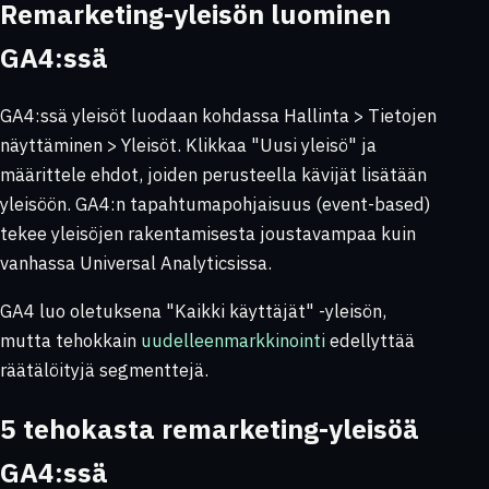
Remarketing-yleisön luominen
GA4:ssä
GA4:ssä yleisöt luodaan kohdassa
Hallinta > Tietojen
näyttäminen > Yleisöt
. Klikkaa "Uusi yleisö" ja
määrittele ehdot, joiden perusteella kävijät lisätään
yleisöön. GA4:n tapahtumapohjaisuus (event-based)
tekee yleisöjen rakentamisesta joustavampaa kuin
vanhassa Universal Analyticsissa.
GA4 luo oletuksena "Kaikki käyttäjät" -yleisön,
mutta tehokkain
uudelleenmarkkinointi
edellyttää
räätälöityjä segmenttejä.
5 tehokasta remarketing-yleisöä
GA4:ssä