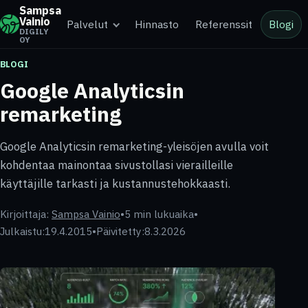
Sampsa
Vainio
Palvelut
Hinnasto
Referenssit
Blogi
DIGILY
OY
BLOGI
Google Analyticsin
remarketing
Google Analyticsin remarketing-yleisöjen avulla voit
kohdentaa mainontaa sivustollasi vierailleille
käyttäjille tarkasti ja kustannustehokkaasti.
Kirjoittaja:
Sampsa Vainio
•
5 min lukuaika
•
Julkaistu:
19.4.2015
•
Päivitetty:
8.3.2026