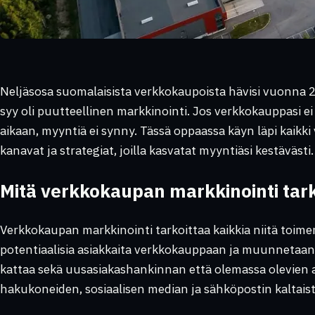
Neljäsosa suomalaisista verkkokaupoista hävisi vuonna 2
syy oli puutteellinen markkinointi. Jos verkkokauppasi ei 
aikaan, myyntiä ei synny. Tässä oppaassa käyn läpi kaik
kanavat ja strategiat, joilla kasvatat myyntiäsi kestävästi.
Mitä verkkokaupan markkinointi tar
Verkkokaupan markkinointi tarkoittaa kaikkia niitä toimen
potentiaalisia asiakkaita verkkokauppaan ja muunnetaan h
kattaa sekä uusasiakashankinnan että olemassa olevien 
hakukoneiden, sosiaalisen median ja sähköpostin kaltais