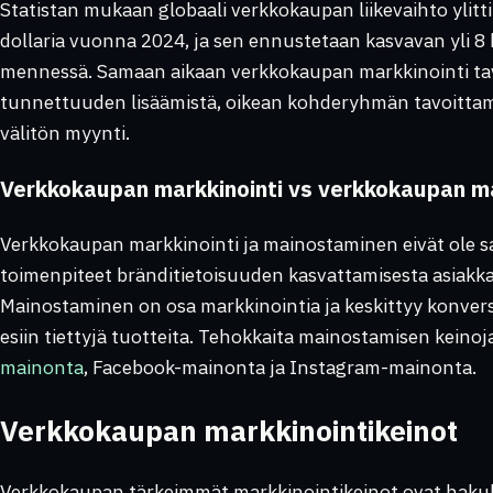
Statistan mukaan globaali verkkokaupan liikevaihto ylitti
dollaria vuonna 2024, ja sen ennustetaan kasvavan yli 8 
mennessä. Samaan aikaan verkkokaupan markkinointi ta
tunnettuuden lisäämistä, oikean kohderyhmän tavoittam
välitön myynti.
Verkkokaupan markkinointi vs verkkokaupan m
Verkkokaupan markkinointi ja mainostaminen eivät ole sam
toimenpiteet bränditietoisuuden kasvattamisesta asiakk
Mainostaminen on osa markkinointia ja keskittyy konvers
esiin tiettyjä tuotteita. Tehokkaita mainostamisen keinoj
mainonta
, Facebook-mainonta ja Instagram-mainonta.
Verkkokaupan markkinointikeinot
Verkkokaupan tärkeimmät markkinointikeinot ovat hakuk