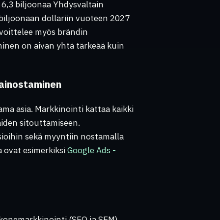
 6,3 biljoonaa Yhdysvaltain
biljoonaan dollariin vuoteen 2027
voittelee myös brändin
inen on aivan yhtä tärkeää kuin
ainostaminen
a asia. Markkinointi kattaa kaikki
aiden sitouttamiseen.
ioihin sekä myyntiin nostamalla
a ovat esimerkiksi
Google Ads -
onemarkkinointi (SEO ja SEM),