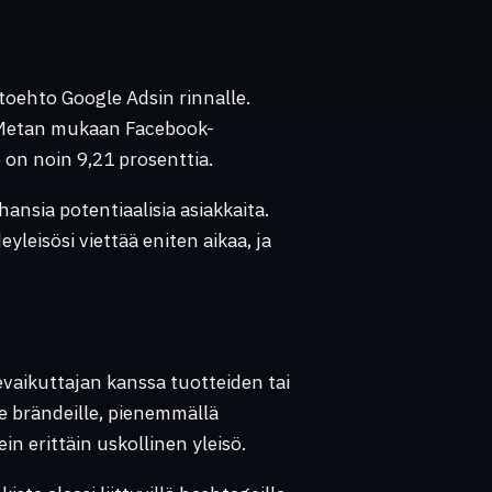
oehto Google Adsin rinnalle.
. Metan mukaan Facebook-
on noin 9,21 prosenttia.
nsia potentiaalisia asiakkaita.
leisösi viettää eniten aikaa, ja
vaikuttajan kanssa tuotteiden tai
e brändeille, pienemmällä
in erittäin uskollinen yleisö.