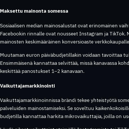
Maksettu mainonta somessa
Sosiaalisen median mainosalustat ovat erinomainen vaiht
Facebookin rinnalle ovat nousseet Instagram ja TikTok
mainosten keskimääräinen konversioaste verkkokaupalle 
Muutaman euron päiväbudjetillakin voidaan tavoittaa tuha
Ensimmäisenä kannattaa selvittää, missä kanavassa kohdey
keskittää panostukset 1–2 kanavaan.
Vaikuttajamarkkinointi
Vaikuttajamarkkinoinnissa brändi tekee yhteistyötä some
palveluiden mainostamiseksi. Se soveltuu kaikenkokoisill
budjetilla kannattaa harkita mikrovaikuttajia, joilla on use