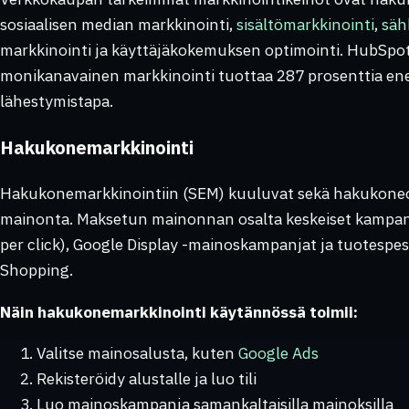
sosiaalisen median markkinointi,
sisältömarkkinointi
,
säh
markkinointi ja käyttäjäkokemuksen optimointi. HubSp
monikanavainen markkinointi tuottaa 287 prosenttia e
lähestymistapa.
Hakukonemarkkinointi
Hakukonemarkkinointiin (SEM) kuuluvat sekä hakukoneo
mainonta. Maksetun mainonnan osalta keskeiset kampan
per click), Google Display -mainoskampanjat ja tuotespe
Shopping.
Näin hakukonemarkkinointi käytännössä toimii:
Valitse mainosalusta, kuten
Google Ads
Rekisteröidy alustalle ja luo tili
Luo mainoskampanja samankaltaisilla mainoksilla