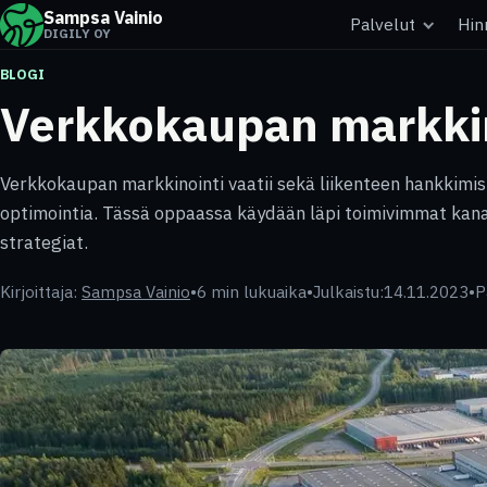
Sampsa Vainio
Palvelut
Hin
DIGILY OY
BLOGI
Verkkokaupan markkin
Verkkokaupan markkinointi vaatii sekä liikenteen hankkimis
optimointia. Tässä oppaassa käydään läpi toimivimmat kan
strategiat.
Kirjoittaja:
Sampsa Vainio
•
6 min lukuaika
•
Julkaistu:
14.11.2023
•
P