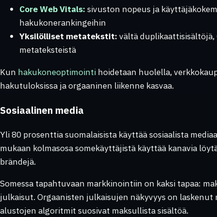
Core Web Vitals:
sivuston nopeus ja käyttäjäkokem
hakukonerankingeihin
Yksilölliset metatekstit:
vältä duplikaattisisältöjä
metateksteistä
Kun
hakukoneoptimointi
hoidetaan huolella, verkkokau
hakutuloksissa ja orgaaninen liikenne kasvaa.
Sosiaalinen media
Yli 80 prosenttia suomalaisista käyttää sosiaalista media
mukaan kolmasosa somekäyttäjistä käyttää kanavia löytä
brändejä.
Somessa tapahtuvaan markkinointiin on kaksi tapaa: mak
julkaisut. Orgaanisten julkaisujen näkyvyys on laskenut 
alustojen algoritmit suosivat maksullista sisältöä.