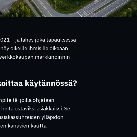
021 – ja lähes joka tapauksessa
näy oikeille ihmisille oikeaan
ki verkkokaupan markkinoinnin
koittaa käytännössä?
piteitä, joilla ohjataan
eitä ostaviksi asiakkaiksi. Se
asiakassuhteiden ylläpidon
ten kanavien kautta.