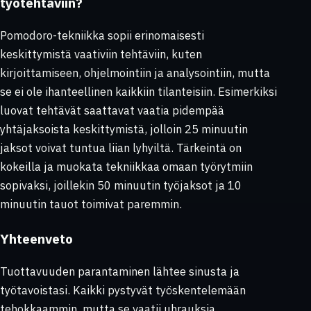
työtehtäviin?
Pomodoro-tekniikka sopii erinomaisesti
keskittymistä vaativiin tehtäviin, kuten
kirjoittamiseen, ohjelmointiin ja analysointiin, mutta
se ei ole ihanteellinen kaikkiin tilanteisiin. Esimerkiksi
luovat tehtävät saattavat vaatia pidempää
yhtäjaksoista keskittymistä, jolloin 25 minuutin
jaksot voivat tuntua liian lyhyiltä. Tärkeintä on
kokeilla ja muokata tekniikkaa omaan työrytmiin
sopivaksi, joillekin 50 minuutin työjaksot ja 10
minuutin tauot toimivat paremmin.
Yhteenveto
Tuottavuuden parantaminen lähtee sinusta ja
työtavoistasi. Kaikki pystyvät työskentelemään
tehokkaammin, mutta se vaatii uhrauksia,