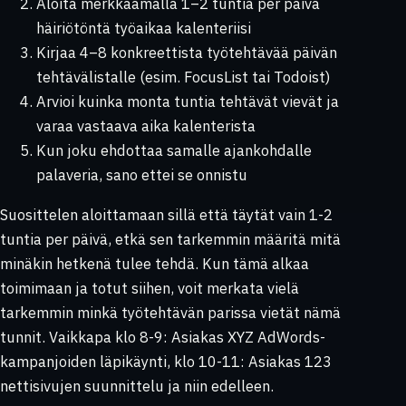
Aloita merkkaamalla 1–2 tuntia per päivä
häiriötöntä työaikaa kalenteriisi
Kirjaa 4–8 konkreettista työtehtävää päivän
tehtävälistalle (esim. FocusList tai Todoist)
Arvioi kuinka monta tuntia tehtävät vievät ja
varaa vastaava aika kalenterista
Kun joku ehdottaa samalle ajankohdalle
palaveria, sano ettei se onnistu
Suosittelen aloittamaan sillä että täytät vain 1-2
tuntia per päivä, etkä sen tarkemmin määritä mitä
minäkin hetkenä tulee tehdä. Kun tämä alkaa
toimimaan ja totut siihen, voit merkata vielä
tarkemmin minkä työtehtävän parissa vietät nämä
tunnit. Vaikkapa klo 8-9: Asiakas XYZ AdWords-
kampanjoiden läpikäynti, klo 10-11: Asiakas 123
nettisivujen suunnittelu ja niin edelleen.