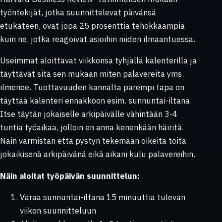
työntekijät, jotka suunnittelevat päivänsä
etukäteen, ovat jopa 25 prosenttia tehokkaampia
kuin ne, jotka reagoivat asioihin niiden ilmaantuessa.
Useimmat aloittavat viikkonsa tyhjällä kalenterilla ja
täyttävät sitä sen mukaan miten palavereita yms.
ilmenee. Tuottavuuden kannalta parempi tapa on
täyttää kalenteri ennakkoon esim. sunnuntai-iltana.
Itse täytän jokaiselle arkipäivälle vähintään 3-4
tuntia työaikaa, jolloin en anna kenenkään häiritä.
Näin varmistan että pystyn tekemään oikeita töitä
jokaikisenä arkipäivänä eikä aikani kulu palavereihin.
Näin aloitat työpäivän suunnittelun:
Varaa sunnuntai-iltana 15 minuuttia tulevan
viikon suunnitteluun