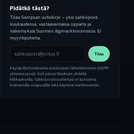
Pidätkö tästä?
Tilaa Sampsan uutiskirje – yksi sähköposti
kuukaudessa: vastaavanlaisia oppaita ja
näkemyksiä Suomen digimarkkinoinnista. Ei
myyntipuheita.
Sähköpostiosoite
Tilaa
Käytän Buttondownia uutiskirjeen lähettämiseen (GDPR-
yhteensopiva). Voit perua tilauksen yhdellä
klikkauksella. Sähköpostiosoitettasi ei luovuteta
kolmansille osapuolille eikä käytetä markkinointiin.