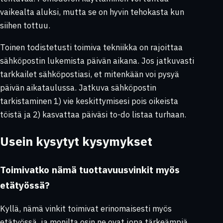
vaikealta aluksi, mutta se on hyvin tehokasta kun
siihen tottuu.
Toinen todistetusti toimiva tekniikka on rajoittaa
sähköpostin lukemista päivän aikana. Jos jatkuvasti
tarkkailet sähköpostiasi, et mitenkään voi pysyä
päivän aikataulussa. Jatkuva sähköpostin
tarkistaminen 1) vie keskittymisesi pois oikeista
töistä ja 2) kasvattaa päiväsi to-do listaa turhaan.
Usein kysytyt kysymykset
Toimivatko nämä tuottavuusvinkit myös
etätyössä?
Kyllä, nämä vinkit toimivat erinomaisesti myös
etätyössä, ja monilta osin ne ovat jopa tärkeämpiä