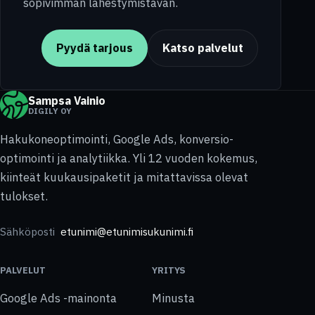
sopivimman lähestymistavan.
Pyydä tarjous
Katso palvelut
Sampsa Vainio
DIGILY OY
Hakukoneoptimointi, Google Ads, konversio-
optimointi ja analytiikka. Yli 12 vuoden kokemus,
kiinteät kuukausipaketit ja mitattavissa olevat
tulokset.
Sähköposti
etunimi@etunimisukunimi.fi
PALVELUT
YRITYS
Google Ads -mainonta
Minusta