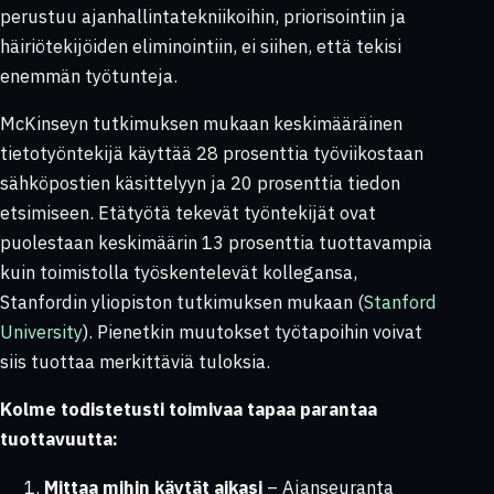
perustuu ajanhallintatekniikoihin, priorisointiin ja
häiriötekijöiden eliminointiin, ei siihen, että tekisi
enemmän työtunteja.
McKinseyn tutkimuksen mukaan keskimääräinen
tietotyöntekijä käyttää 28 prosenttia työviikostaan
sähköpostien käsittelyyn ja 20 prosenttia tiedon
etsimiseen. Etätyötä tekevät työntekijät ovat
puolestaan keskimäärin 13 prosenttia tuottavampia
kuin toimistolla työskentelevät kollegansa,
Stanfordin yliopiston tutkimuksen mukaan (
Stanford
University
). Pienetkin muutokset työtapoihin voivat
siis tuottaa merkittäviä tuloksia.
Kolme todistetusti toimivaa tapaa parantaa
tuottavuutta:
Mittaa mihin käytät aikasi
– Ajanseuranta