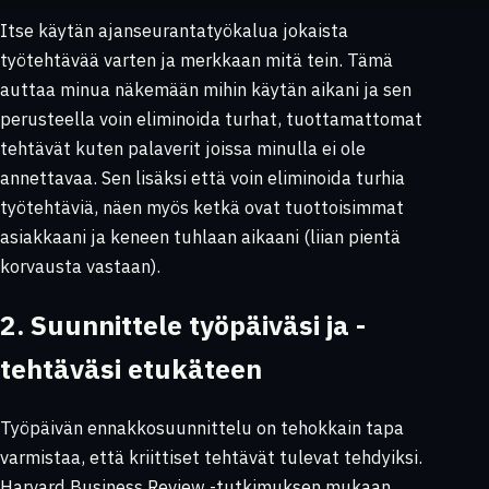
Itse käytän ajanseurantatyökalua jokaista
työtehtävää varten ja merkkaan mitä tein. Tämä
auttaa minua näkemään mihin käytän aikani ja sen
perusteella voin eliminoida turhat, tuottamattomat
tehtävät kuten palaverit joissa minulla ei ole
annettavaa. Sen lisäksi että voin eliminoida turhia
työtehtäviä, näen myös ketkä ovat tuottoisimmat
asiakkaani ja keneen tuhlaan aikaani (liian pientä
korvausta vastaan).
2. Suunnittele työpäiväsi ja -
tehtäväsi etukäteen
Työpäivän ennakkosuunnittelu on tehokkain tapa
varmistaa, että kriittiset tehtävät tulevat tehdyiksi.
Harvard Business Review -tutkimuksen mukaan