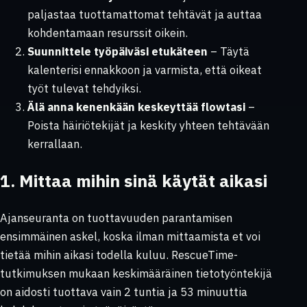
paljastaa tuottamattomat tehtävät ja auttaa
kohdentamaan resurssit oikein.
Suunnittele työpäiväsi etukäteen
– Täytä
kalenterisi ennakkoon ja varmista, että oikeat
työt tulevat tehdyiksi.
Älä anna kenenkään keskeyttää flowtasi
–
Poista häiriötekijät ja keskity yhteen tehtävään
kerrallaan.
1. Mittaa mihin sinä käytät aikasi
Ajanseuranta on tuottavuuden parantamisen
ensimmäinen askel, koska ilman mittaamista et voi
tietää mihin aikasi todella kuluu. RescueTime-
tutkimuksen mukaan keskimääräinen tietotyöntekijä
on aidosti tuottava vain 2 tuntia ja 53 minuuttia