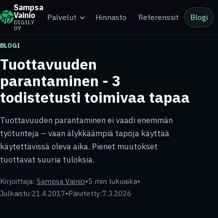
Sampsa
Vainio
Palvelut
Hinnasto
Referenssit
Blogi
DIGILY
OY
BLOGI
Tuottavuuden
parantaminen - 3
todistetusti toimivaa tapaa
Tuottavuuden parantaminen ei vaadi enemmän
työtunteja – vaan älykkäämpiä tapoja käyttää
käytettävissä oleva aika. Pienet muutokset
tuottavat suuria tuloksia.
Kirjoittaja:
Sampsa Vainio
•
5 min lukuaika
•
Julkaistu:
21.4.2017
•
Päivitetty:
7.3.2026