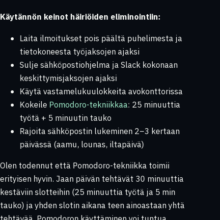
Käytännön keinot häiriöiden eliminointiin:
Laita ilmoitukset pois päältä puhelimesta ja
tietokoneesta työjaksojen ajaksi
Sulje sähköpostiohjelma ja Slack kokonaan
keskittymisjaksojen ajaksi
Käytä vastamelukuulokkeita avokonttorissa
Kokeile
Pomodoro-tekniikkaa
: 25 minuuttia
työtä + 5 minuutin tauko
Rajoita sähköpostin lukeminen 2–3 kertaan
päivässä (aamu, lounas, iltapäivä)
Olen todennut että Pomodoro-tekniikka toimii
erityisen hyvin. Jaan päivän tehtävät 30 minuuttia
kestäviin slotteihin (25 minuuttia työtä ja 5 min
tauko) ja yhden slotin aikana teen ainoastaan yhtä
tehtävää. Pomodoron käyttäminen voi tuntua