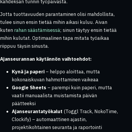
kahdeksan tunnin työpäivästä.
Jotta tuottavuuden parantaminen olisi mahdollista,
tulee sinun ensin tietää mihin aikasi kuluu. Aivan
kuten
rahan säästämisessä
; sinun täytyy ensin tietää
mihin kulutat. Optimaalinen tapa mitata työaikaa
riippuu täysin sinusta.
Ajanseurannan käytännön vaihtoehdot:
Kynä ja paperi
– helppo aloittaa, mutta
kokonaiskuvan hahmottaminen vaikeaa
Google Sheets
– parempi kuin paperi, mutta
vaatii manuaalista muistamista päivän
päätteeksi
Ajanseurantatyökalut
(Toggl Track, NokoTime,
Clockify) – automaattinen ajastin,
projektikohtainen seuranta ja raportointi