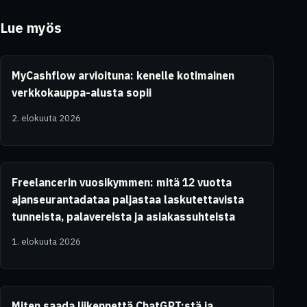
Lue myös
MyCashflow arvioituna: kenelle kotimainen
verkkokauppa-alusta sopii
2. elokuuta 2026
Freelancerin vuosikymmen: mitä 12 vuotta
ajanseurantadataa paljastaa laskutettavista
tunneista, palavereista ja asiakassuhteista
1. elokuuta 2026
Miten saada liikennettä ChatGPT:stä ja