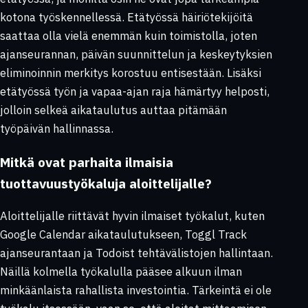
kotona työskennellessä. Etätyössä häiriötekijöitä
saattaa olla vielä enemmän kuin toimistolla, joten
ajanseurannan, päivän suunnittelun ja keskeytyksien
eliminoinnin merkitys korostuu entisestään. Lisäksi
etätyössä työn ja vapaa-ajan raja hämärtyy helposti,
jolloin selkeä aikataulutus auttaa pitämään
työpäivän hallinnassa.
Mitkä ovat parhaita ilmaisia
tuottavuustyökaluja aloittelijalle?
Aloittelijalle riittävät hyvin ilmaiset työkalut, kuten
Google Calendar aikataulutukseen, Toggl Track
ajanseurantaan ja Todoist tehtävälistojen hallintaan.
Näillä kolmella työkalulla pääsee alkuun ilman
minkäänlaista rahallista investointia. Tärkeintä ei ole