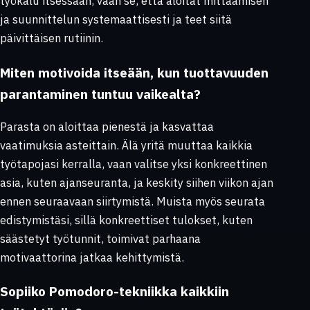
työkalu itsessään, vaan se, että aloitat mittaamisen
ja suunnittelun systemaattisesti ja teet siitä
päivittäisen rutiinin.
Miten motivoida itseään, kun tuottavuuden
parantaminen tuntuu vaikealta?
Parasta on aloittaa pienestä ja kasvattaa
vaatimuksia asteittain. Älä yritä muuttaa kaikkia
työtapojasi kerralla, vaan valitse yksi konkreettinen
asia, kuten ajanseuranta, ja keskity siihen viikon ajan
ennen seuraavaan siirtymistä. Muista myös seurata
edistymistäsi, sillä konkreettiset tulokset, kuten
säästetyt työtunnit, toimivat parhaana
motivaattorina jatkaa kehittymistä.
Sopiiko Pomodoro-tekniikka kaikkiin