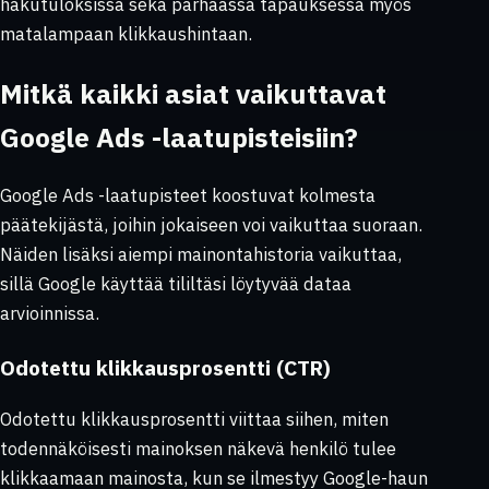
hakutuloksissa sekä parhaassa tapauksessa myös
matalampaan klikkaushintaan.
Mitkä kaikki asiat vaikuttavat
Google Ads -laatupisteisiin?
Google Ads -laatupisteet koostuvat kolmesta
päätekijästä, joihin jokaiseen voi vaikuttaa suoraan.
Näiden lisäksi aiempi mainontahistoria vaikuttaa,
sillä Google käyttää tililtäsi löytyvää dataa
arvioinnissa.
Odotettu klikkausprosentti (CTR)
Odotettu klikkausprosentti viittaa siihen, miten
todennäköisesti mainoksen näkevä henkilö tulee
klikkaamaan mainosta, kun se ilmestyy Google-haun