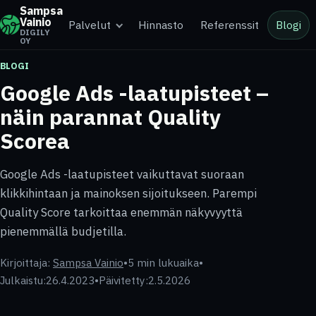
Sampsa
Vainio
Palvelut
Hinnasto
Referenssit
Blogi
DIGILY
OY
BLOGI
Google Ads -laatupisteet –
näin parannat Quality
Scorea
Google Ads -laatupisteet vaikuttavat suoraan
klikkihintaan ja mainoksen sijoitukseen. Parempi
Quality Score tarkoittaa enemmän näkyvyyttä
pienemmällä budjetilla.
Kirjoittaja:
Sampsa Vainio
•
5 min lukuaika
•
Julkaistu:
26.4.2023
•
Päivitetty:
2.5.2026