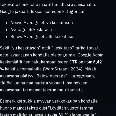
tekevälle henkilölle määrittämälläsi avainsanalla.
Google jakaa tuloksen kolmeen kategoriaan:
Above Average eli yli keskitason
Average eli keskitaso
Below Average eli alle keskitason
Sekä "yli keskitason" että "keskitaso" tarkoittavat,
ettei avainsanan kohdalla ole ongelmia. Google Adsin
keskimääräinen hakukampanjoiden CTR on noin 6,42
% kaikilla toimialoilla (WordStream, 2024). Mikäli
avainsana päätyy "Below Average" -kategoriaan,
tällöin kannattaa harkita vakaasti mainoksen
avainsanan tai mainostekstin muuttamista.
Esimerkiksi sukkia myyvän verkkokaupan kohdalla
huono mainosteksti olisi "Löydät sivustoltamme
laajan määrän erilaisia sukkia 50 % alennuksella" –