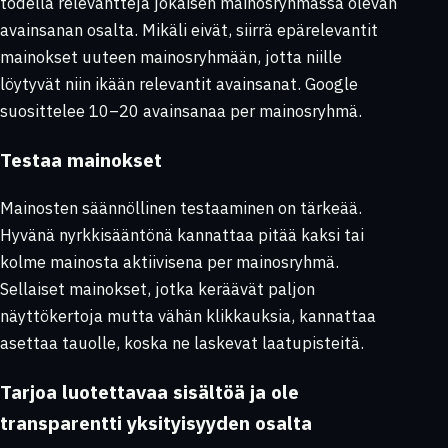
todella relevantteja jokaisen mainosryhmässä olevan
avainsanan osalta. Mikäli eivät, siirrä epärelevantit
mainokset uuteen mainosryhmään, jotta niille
löytyvät niin ikään relevantit avainsanat. Google
suosittelee 10–20 avainsanaa per mainosryhmä.
Testaa mainokset
Mainosten säännöllinen testaaminen on tärkeää.
Hyvänä nyrkkisääntönä kannattaa pitää kaksi tai
kolme mainosta aktiivisena per mainosryhmä.
Sellaiset mainokset, jotka keräävät paljon
näyttökertoja mutta vähän klikkauksia, kannattaa
asettaa tauolle, koska ne laskevat laatupisteitä.
Tarjoa luotettavaa sisältöä ja ole
transparentti yksityisyyden osalta