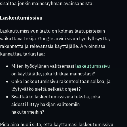
sisältää jonkin mainosryhmän avainsanoista.
Laskeutumissivu
Laskeutumissivun laatu on kolmas laatupisteisiin
vaikuttava tekijä. Google arvioi sivun hyödyllisyyttä,
rakennetta ja relevanssia käyttäjälle. Arvioinnissa
kannattaa tarkastaa:
Miten hyödyllinen valitsemasi
laskeutumissivu
on käyttäjälle, joka klikkaa mainostasi?
Onko laskeutumissivu rakenteeltaan selkeä, ja
löytyvätkö sieltä selkeät ohjeet?
Sisältääkö laskeutumissivusi tekstiä, joka
aidosti liittyy hakijan valitsemiin
hakutermeihin?
Pidä aina huoli siitä, että käyttämäsi laskeutumissivu