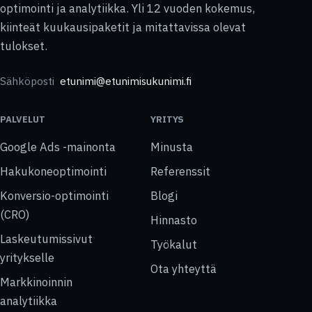
optimointi ja analytiikka. Yli 12 vuoden kokemus,
kiinteät kuukausipaketit ja mitattavissa olevat
tulokset.
Sähköposti
etunimi@etunimisukunimi.fi
PALVELUT
YRITYS
Google Ads -mainonta
Minusta
Hakukoneoptimointi
Referenssit
Konversio-optimointi
Blogi
(CRO)
Hinnasto
Laskeutumissivut
Työkalut
yritykselle
Ota yhteyttä
Markkinoinnin
analytiikka