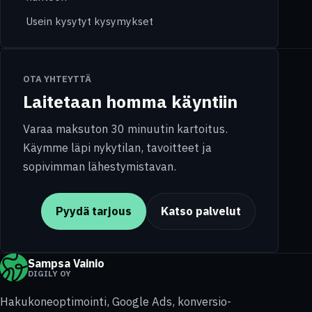
Usein kysytyt kysymykset
OTA YHTEYTTÄ
Laitetaan homma käyntiin
Varaa maksuton 30 minuutin kartoitus.
Käymme läpi nykytilan, tavoitteet ja
sopivimman lähestymistavan.
Pyydä tarjous
Katso palvelut
Sampsa Vainio
DIGILY OY
Hakukoneoptimointi, Google Ads, konversio-