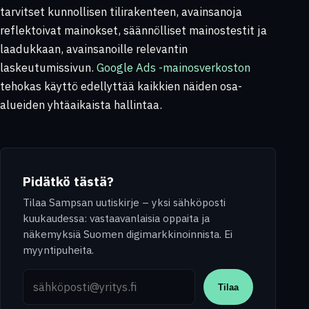
tarvitset kunnollisen tilirakenteen, avainsanoja
reflektoivat mainokset, säännölliset mainostestit ja
laadukkaan, avainsanoille relevantin
laskeutumissivun.
Google Ads -mainosverkoston
tehokas käyttö edellyttää kaikkien näiden osa-
alueiden yhtäaikaista hallintaa.
Pidätkö tästä?
Tilaa Sampsan uutiskirje – yksi sähköposti
kuukaudessa: vastaavanlaisia oppaita ja
näkemyksiä Suomen digimarkkinoinnista. Ei
myyntipuheita.
Sähköpostiosoite
Tilaa