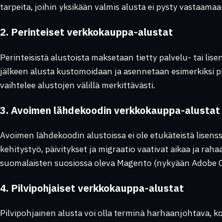
tarpeita, joihin yksikään valmis alusta ei pysty vastaamaa
2. Perinteiset verkkokauppa-alustat
Perinteisistä alustoista maksetaan tietty palvelu- tai li
jälkeen alusta kustomoidaan ja asennetaan esimerkiksi p
vaihtelee alustojen välillä merkittävästi.
3. Avoimen lähdekoodin verkkokauppa-alustat
Avoimen lähdekoodin alustoissa ei ole etukäteistä lisen
kehitystyö, päivitykset ja migraatio vaativat aikaa ja raha
suomalaisten suosiossa oleva Magento (nykyään Adobe
4. Pilvipohjaiset verkkokauppa-alustat
Pilvipohjainen alusta voi olla terminä harhaanjohtava, k