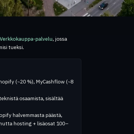
Verkkokauppa-palvelu
, jossa
isi tueksi.
opify (~20 %), MyCashflow (~8
teknistä osaamista, sisältää
opify halvemmasta päästä,
utta hosting + lisäosat 100–