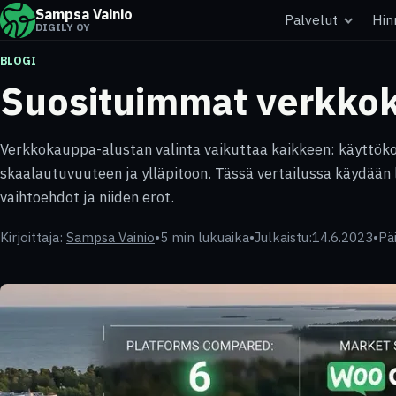
Sampsa Vainio
Palvelut
Hin
DIGILY OY
BLOGI
Suosituimmat verkkok
Verkkokauppa-alustan valinta vaikuttaa kaikkeen: käyttö
skaalautuvuuteen ja ylläpitoon. Tässä vertailussa käydään
vaihtoehdot ja niiden erot.
Kirjoittaja:
Sampsa Vainio
•
5 min lukuaika
•
Julkaistu:
14.6.2023
•
Päi