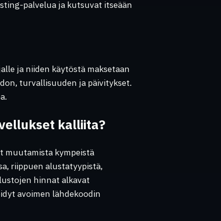
osting-palvelua ja kutsuvat itseään
alle ja niiden käytöstä maksetaan
don, turvallisuuden ja päivitykset.
a.
ellukset kalliita?
at muutamista kympeistä
, riippuen alustatyypistä,
alustojen hinnat alkavat
löidyt avoimen lähdekoodin