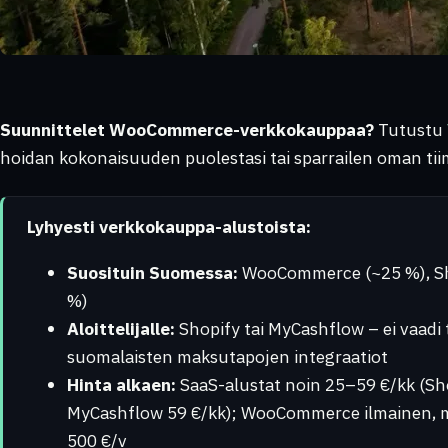
Suunnittelet WooCommerce-verkkokauppaa?
Tutustu
hoidan kokonaisuuden puolestasi tai sparrailen oman tiim
Lyhyesti verkkokauppa-alustoista:
Suosituin Suomessa:
WooCommerce (~25 %), Sh
%)
Aloittelijalle:
Shopify tai MyCashflow – ei vaadi 
suomalaisten maksutapojen integraatiot
Hinta alkaen:
SaaS-alustat noin 25–59 €/kk (Sh
MyCashflow 59 €/kk); WooCommerce ilmainen, m
500 €/v