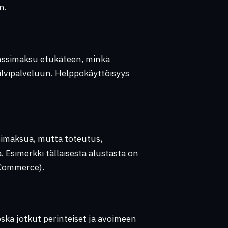
n.
senssimaksu etukäteen, minkä
ilvipalveluun. Helppokäyttöisyys
ssimaksua, mutta toteutus,
a. Esimerkki tällaisesta alustasta on
 Commerce).
oska jotkut perinteiset ja avoimeen