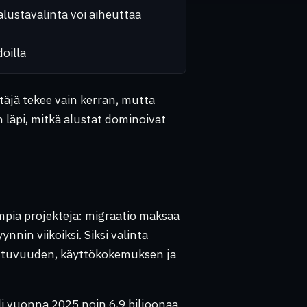
lustavalinta voi aiheuttaa
oilla
ttäjä tekee vain kerran, mutta
 läpi, mitkä alustat dominoivat
mpia projekteja: migraatio maksaa
nnin viikoiksi. Siksi valinta
lautuvuuden, käyttökokemuksen ja
i vuonna 2025 noin 6,9 biljoonaa