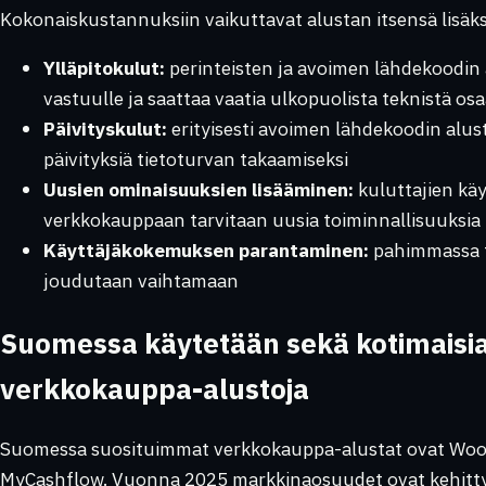
Kokonaiskustannuksiin vaikuttavat alustan itsensä lisäks
Ylläpitokulut:
perinteisten ja avoimen lähdekoodin a
vastuulle ja saattaa vaatia ulkopuolista teknistä os
Päivityskulut:
erityisesti avoimen lähdekoodin alust
päivityksiä tietoturvan takaamiseksi
Uusien ominaisuuksien lisääminen:
kuluttajien kä
verkkokauppaan tarvitaan uusia toiminnallisuuksia
Käyttäjäkokemuksen parantaminen:
pahimmassa t
joudutaan vaihtamaan
Suomessa käytetään sekä kotimaisia
verkkokauppa-alustoja
Suomessa suosituimmat verkkokauppa-alustat ovat Woo
MyCashflow. Vuonna 2025 markkinaosuudet ovat kehitty