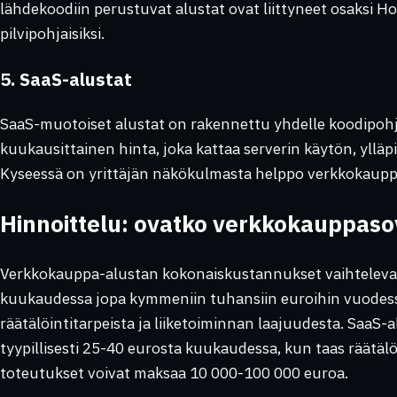
lähdekoodiin perustuvat alustat ovat liittyneet osaksi H
pilvipohjaisiksi.
5. SaaS-alustat
SaaS-muotoiset alustat on rakennettu yhdelle koodipohj
kuukausittainen hinta, joka kattaa serverin käytön, ylläpi
Kyseessä on yrittäjän näkökulmasta helppo verkkokaupp
Hinnoittelu: ovatko verkkokauppasov
Verkkokauppa-alustan kokonaiskustannukset vaihtelev
kuukaudessa jopa kymmeniin tuhansiin euroihin vuodessa
räätälöintitarpeista ja liiketoiminnan laajuudesta. SaaS-
tyypillisesti 25-40 eurosta kuukaudessa, kun taas räätä
toteutukset voivat maksaa 10 000-100 000 euroa.