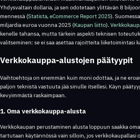
Yhdysvaltain dollaria, ja sen odotetaan ylittävän 8 biljo
mennessä (
Statista, eCommerce Report 2025
). Suomessa
miljardia euroa vuonna 2025 (
Kaupan liitto
).
Verkkokaup
kenelle tahansa, mutta tärkein aspekti teknisen toteutu
valitseminen: se ei saa asettaa rajoitteita liiketoimintasi k
Verkkokauppa-alustojen päätyypit
Vaihtoehtoja on enemmän kuin moni odottaa, ja ne eroava
paljon teknistä vastuuta jää sinulle itsellesi. Käyn päätyyp
kevyimmästä raskaimpaan.
1. Oma verkkokauppa-alusta
Verkkokaupan perustaminen alusta loppuun saakka omat
tartutaan käytännössä vain silloin, jos verkkokaupallasi on