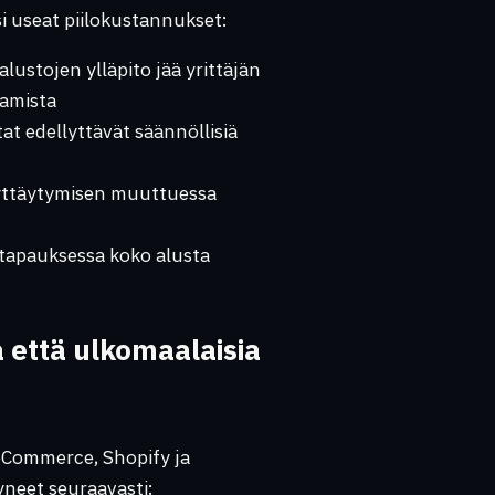
i useat piilokustannukset:
lustojen ylläpito jää yrittäjän
aamista
at edellyttävät säännöllisiä
yttäytymisen muuttuessa
apauksessa koko alusta
 että ulkomaalaisia
Commerce, Shopify ja
neet seuraavasti: