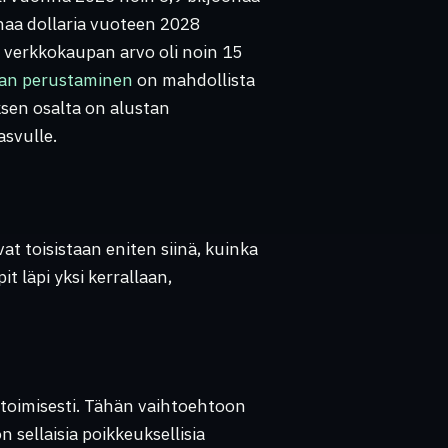
onaa dollaria vuoteen 2028
 verkkokaupan arvo oli noin 15
an perustaminen
on mahdollista
ksen osalta on alustan
asvulle.
t toisistaan eniten siinä, kuinka
it läpi yksi kerrallaan,
oimisesti. Tähän vaihtoehtoon
 sellaisia poikkeuksellisia