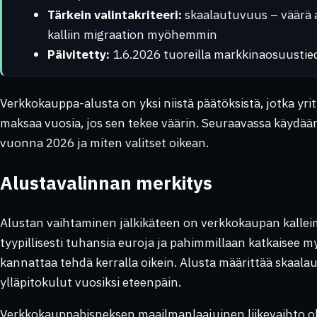
Tärkein valintakriteeri:
skaalautuvuus – väärä a
kalliin migraation myöhemmin
Päivitetty:
1.6.2026 tuoreilla markkinaosuustied
Verkkokauppa-alusta on yksi niistä päätöksistä, jotka yri
maksaa vuosia, jos sen tekee väärin. Seuraavassa käydään
vuonna 2026 ja miten valitset oikean.
Alustavalinnan merkitys
Alustan vaihtaminen jälkikäteen on verkkokaupan kallei
tyypillisesti tuhansia euroja ja pahimmillaan katkaisee myy
kannattaa tehdä kerralla oikein. Alusta määrittää skaa
ylläpitokulut vuosiksi eteenpäin.
Verkkokauppabisneksen maailmanlaajuinen liikevaihto ol