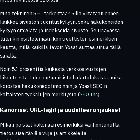
Mitä tekninen SEO tarkoittaa? Sillä viitataan ennen
kaikkea sivuston suorituskykyyn, sekä hakukoneiden
kykyyn crawlata ja indeksoida sivusto. Seuraavassa
tulenkin esittelemään konkreettisten esimerkkien
kautta, millä kaikilla tavoin Yoast auttaa sinua tällä
saralla.
Noin 53 prosenttia kaikesta verkkosivustojen
liikenteestä tulee orgaanisista hakutuloksista, mikä
korostaa hakukoneoptimoinnin ja Yoast SEO:n
kaltaisten työkalujen merkitystä (
SEO Inc
).
Kanoniset URL-tägit ja uudelleenohjaukset
Mikäli poistat kokonaan esimerkiksi vanhentunutta
tietoa sisältäviä sivuja ja artikkeleita