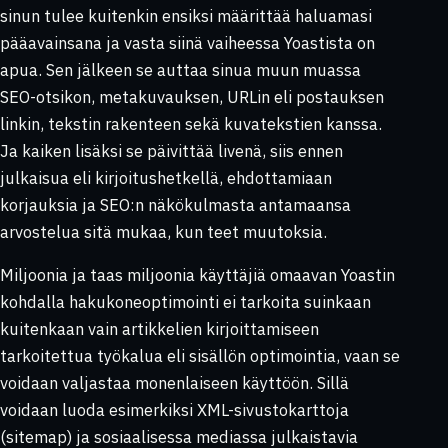
sinun tulee kuitenkin ensiksi määrittää haluamasi
pääavainsana ja vasta siinä vaiheessa Yoastista on
apua. Sen jälkeen se auttaa sinua muun muassa
SEO-otsikon, metakuvauksen, URLin eli postauksen
linkin, tekstin rakenteen sekä kuvatekstien kanssa.
Ja kaiken lisäksi se päivittää livenä, siis ennen
julkaisua eli kirjoitushetkellä, ehdottamiaan
korjauksia ja SEO:n näkökulmasta antamaansa
arvostelua sitä mukaa, kun teet muutoksia.
Miljoonia ja taas miljoonia käyttäjiä omaavan Yoastin
kohdalla hakukoneoptimointi ei tarkoita suinkaan
kuitenkaan vain artikkelien kirjoittamiseen
tarkoitettua työkalua eli sisällön optimointia, vaan se
voidaan valjastaa monenlaiseen käyttöön. Sillä
voidaan luoda esimerkiksi XML-sivustokarttoja
(sitemap) ja sosiaalisessa mediassa julkaistavia