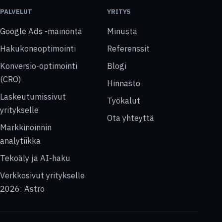
PALVELUT
YRITYS
Google Ads -mainonta
Minusta
Hakukoneoptimointi
Referenssit
Konversio-optimointi
Blogi
(CRO)
Hinnasto
Laskeutumissivut
Työkalut
yritykselle
Ota yhteyttä
Markkinoinnin
analytiikka
Tekoäly ja AI-haku
Verkkosivut yritykselle
2026: Astro