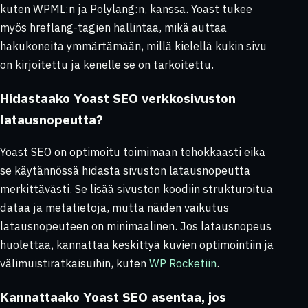
kuten WPML:n ja Polylang:n, kanssa. Yoast tukee
myös hreflang-tagien hallintaa, mikä auttaa
hakukoneita ymmärtämään, millä kielellä kukin sivu
on kirjoitettu ja kenelle se on tarkoitettu.
Hidastaako Yoast SEO verkkosivuston
latausnopeutta?
Yoast SEO on optimoitu toimimaan tehokkaasti eikä
se käytännössä hidasta sivuston latausnopeutta
merkittävästi. Se lisää sivuston koodiin strukturoitua
dataa ja metatietoja, mutta näiden vaikutus
latausnopeuteen on minimaalinen. Jos latausnopeus
huolettaa, kannattaa keskittyä kuvien optimointiin ja
välimuistiratkaisuihin, kuten
WP Rocketiin
.
Kannattaako Yoast SEO asentaa, jos