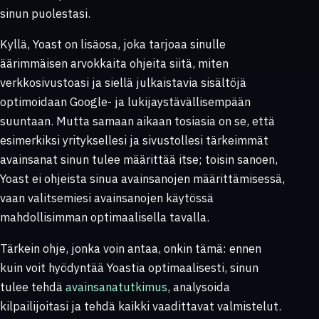
sinun puolestasi.
Kyllä, Yoast on lisäosa, joka tarjoaa sinulle
äärimmäisen arvokkaita ohjeita siitä, miten
verkkosivustoasi ja siellä julkaistavia sisältöjä
optimoidaan Google- ja lukijaystävällisempään
suuntaan. Mutta samaan aikaan tosiasia on se, että
esimerkiksi yrityksellesi ja sivustollesi tärkeimmät
avainsanat sinun tulee määrittää itse; toisin sanoen,
Yoast ei ohjeista sinua avainsanojen määrittämisessä,
vaan valitsemiesi avainsanojen käytössä
mahdollisimman optimaalisella tavalla.
Tärkein ohje, jonka voin antaa, onkin tämä: ennen
kuin voit hyödyntää Yoastia optimaalisesti, sinun
tulee tehdä
avainsanatutkimus
, analysoida
kilpailijoitasi ja tehdä kaikki vaadittavat valmistelut.