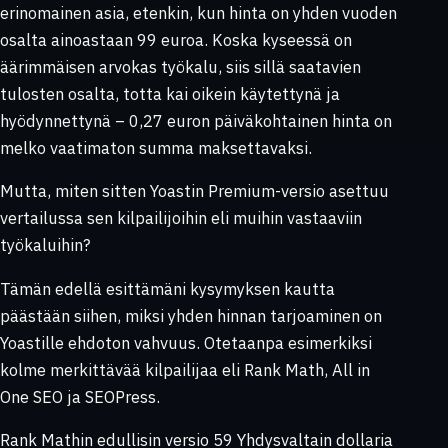
erinomainen asia, etenkin, kun hinta on yhden vuoden
osalta ainoastaan 99 euroa. Koska kyseessä on
äärimmäisen arvokas työkalu, siis sillä saatavien
tulosten osalta, totta kai oikein käytettynä ja
hyödynnettynä – 0,27 euron päiväkohtainen hinta on
melko vaatimaton summa maksettavaksi.
Mutta, miten sitten Yoastin Premium-versio asettuu
vertailussa sen kilpailijoihin eli muihin vastaaviin
työkaluihin?
Tämän edellä esittämäni kysymyksen kautta
päästään siihen, miksi yhden hinnan tarjoaminen on
Yoastille ehdoton vahvuus. Otetaanpa esimerkiksi
kolme merkittävää kilpailijaa eli Rank Math, All in
One SEO ja SEOPress.
Rank Mathin edullisin versio 59 Yhdysvaltain dollaria