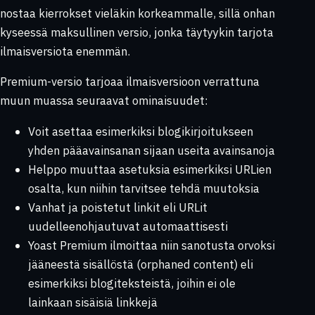
nostaa kierrokset vieläkin korkeammalle, sillä onhan
kyseessä maksullinen versio, jonka täytyykin tarjota
ilmaisversiota enemmän.
Premium-versio tarjoaa ilmaisversioon verrattuna
muun muassa seuraavat ominaisuudet:
Voit asettaa esimerkiksi blogikirjoitukseen
yhden pääavainsanan sijaan useita avainsanoja
Helppo muuttaa asetuksia esimerkiksi URLien
osalta, kun niihin tarvitsee tehdä muutoksia
Vanhat ja poistetut linkit eli URLit
uudelleenohjautuvat automaattisesti
Yoast Premium ilmoittaa niin sanotusta orvoksi
jääneestä sisällöstä (orphaned content) eli
esimerkiksi blogiteksteistä, joihin ei ole
lainkaan sisäisiä linkkejä