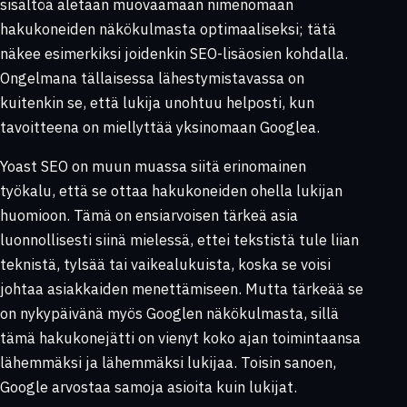
sisältöä aletaan muovaamaan nimenomaan
hakukoneiden näkökulmasta optimaaliseksi; tätä
näkee esimerkiksi joidenkin SEO-lisäosien kohdalla.
Ongelmana tällaisessa lähestymistavassa on
kuitenkin se, että lukija unohtuu helposti, kun
tavoitteena on miellyttää yksinomaan Googlea.
Yoast SEO on muun muassa siitä erinomainen
työkalu, että se ottaa hakukoneiden ohella lukijan
huomioon. Tämä on ensiarvoisen tärkeä asia
luonnollisesti siinä mielessä, ettei tekstistä tule liian
teknistä, tylsää tai vaikealukuista, koska se voisi
johtaa asiakkaiden menettämiseen. Mutta tärkeää se
on nykypäivänä myös Googlen näkökulmasta, sillä
tämä hakukonejätti on vienyt koko ajan toimintaansa
lähemmäksi ja lähemmäksi lukijaa. Toisin sanoen,
Google arvostaa samoja asioita kuin lukijat.