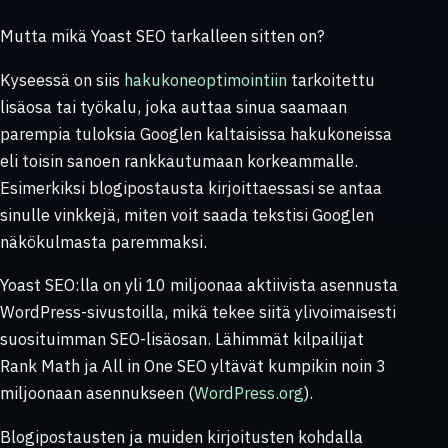
Mutta mikä Yoast SEO tarkalleen sitten on?
Kyseessä on siis
hakukoneoptimointiin
tarkoitettu
lisäosa tai työkalu, joka auttaa sinua saamaan
parempia tuloksia Googlen kaltaisissa hakukoneissa
eli toisin sanoen rankkautumaan korkeammalle.
Esimerkiksi blogipostausta kirjoittaessasi se antaa
sinulle vinkkejä, miten voit saada tekstisi Googlen
näkökulmasta paremmaksi.
Yoast SEO:lla on yli 10 miljoonaa aktiivista asennusta
WordPress-sivustoilla, mikä tekee siitä ylivoimaisesti
suosituimman SEO-lisäosan. Lähimmät kilpailijat
Rank Math ja All in One SEO yltävät kumpikin noin 3
miljoonaan asennukseen (
WordPress.org
).
Blogipostausten ja muiden kirjoitusten kohdalla