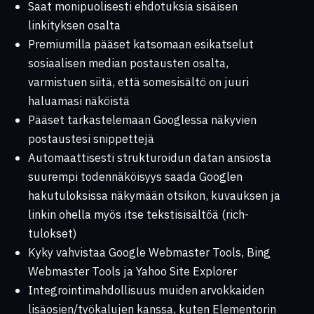
Saat monipuolisesti ehdotuksia sisäisen
linkityksen osalta
Premiumilla pääset katsomaan esikatselut
sosiaalisen median postausten osalta,
varmistuen siitä, että somesisältö on juuri
haluamasi näköistä
Pääset tarkastelemaan Googlessa näkyvien
postaustesi snippettejä
Automaattisesti strukturoidun datan ansiosta
suurempi todennäköisyys saada Googlen
hakutuloksissa näkymään otsikon, kuvauksen ja
linkin ohella myös itse tekstisisältöä (rich-
tulokset)
Kyky vahvistaa Google Webmaster Tools, Bing
Webmaster Tools ja Yahoo Site Explorer
Integrointimahdollisuus muiden arvokkaiden
lisäosien/työkalujen kanssa, kuten Elementorin