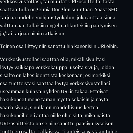
verkkosivustoltasi, tai muutat URL-osoitteita, tästä
saattaa tulla ongelmia Googlen suuntaan. Yoast SEO
tarjoaa uudelleenohjaustyökalun, joka auttaa sinua
välttämään tällaisiin ongelmatilanteisiin päätymisen
ja/tai tarjoaa niihin ratkaisun.
Toinen osa liittyy niin sanottuihin kanonisiin URLeihin.
Verkkosivustollasi saattaa olla, mikäli sivuiltasi
löytyy vaikkapa verkkokauppa, useita sivuja, joiden
sisältö on lähes identtistä keskenään; esimerkiksi
osa tuotteistasi saattaa löytyä verkkosivustollasi
useamman kuin vain yhden URLin takaa. Etteivät
hakukoneet mene tämän myötä sekaisin ja näytä
vääriä sivuja, sinulla on mahdollisuus kertoa
hakukoneille eli antaa niille ohje siitä, mikä näistä
URL-osoitteista on se niin sanottu pääsivu kyseisen
tuotteen osalta. Tällaisissa tilanteissa vastaan tulee