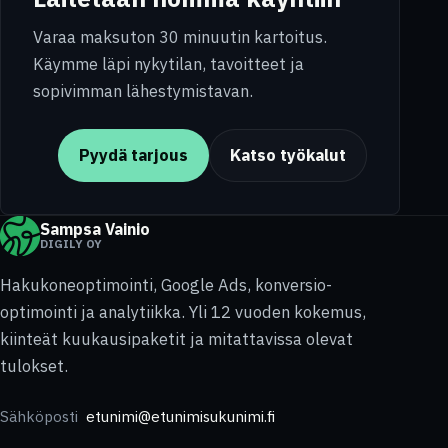
Varaa maksuton 30 minuutin kartoitus.
Käymme läpi nykytilan, tavoitteet ja
sopivimman lähestymistavan.
Pyydä tarjous
Katso työkalut
Sampsa Vainio
DIGILY OY
Hakukoneoptimointi, Google Ads, konversio-
optimointi ja analytiikka. Yli 12 vuoden kokemus,
kiinteät kuukausipaketit ja mitattavissa olevat
tulokset.
Sähköposti
etunimi@etunimisukunimi.fi