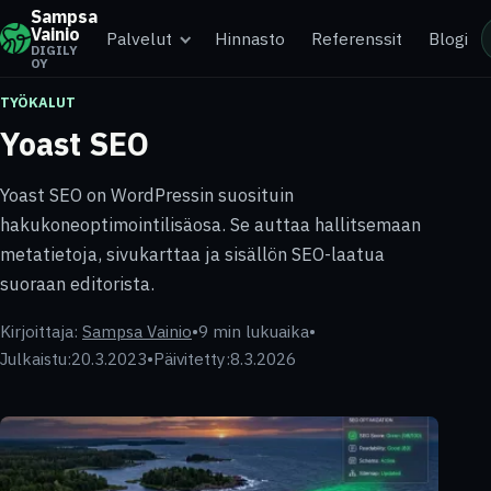
Sampsa
Vainio
Palvelut
Hinnasto
Referenssit
Blogi
DIGILY
OY
TYÖKALUT
Yoast SEO
Yoast SEO on WordPressin suosituin
hakukoneoptimointilisäosa. Se auttaa hallitsemaan
metatietoja, sivukarttaa ja sisällön SEO-laatua
suoraan editorista.
Kirjoittaja:
Sampsa Vainio
•
9 min lukuaika
•
Julkaistu:
20.3.2023
•
Päivitetty:
8.3.2026