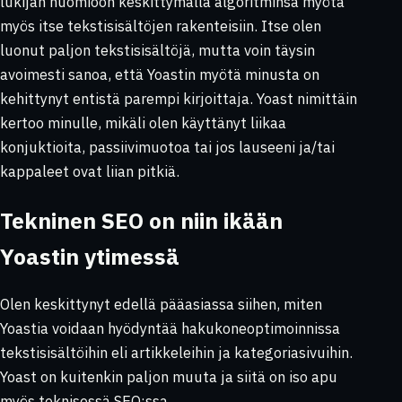
lukijan huomioon keskittymällä algoritminsa myötä
myös itse tekstisisältöjen rakenteisiin. Itse olen
luonut paljon tekstisisältöjä, mutta voin täysin
avoimesti sanoa, että Yoastin myötä minusta on
kehittynyt entistä parempi kirjoittaja. Yoast nimittäin
kertoo minulle, mikäli olen käyttänyt liikaa
konjuktioita, passiivimuotoa tai jos lauseeni ja/tai
kappaleet ovat liian pitkiä.
Tekninen SEO on niin ikään
Yoastin ytimessä
Olen keskittynyt edellä pääasiassa siihen, miten
Yoastia voidaan hyödyntää hakukoneoptimoinnissa
tekstisisältöihin eli artikkeleihin ja kategoriasivuihin.
Yoast on kuitenkin paljon muuta ja siitä on iso apu
myös teknisessä SEO:ssa.