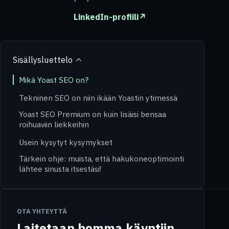
LinkedIn-profiili
↗
Sisällysluettelo
Mikä Yoast SEO on?
Tekninen SEO on niin ikään Yoastin ytimessä
Yoast SEO Premium on kuin lisäisi bensaa
roihuaviin liekkeihin
Usein kysytyt kysymykset
Tärkein ohje: muista, että hakukoneoptimointi
lähtee sinusta itsestäsi!
OTA YHTEYTTÄ
Laitetaan homma käyntiin