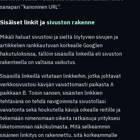
sanapari “kanoninen URL”.
Sisäiset linkit ja
sivuston rakenne
Mikäli haluat sivustosi ja sieltä löytyvien sivujen ja
artikkelien rankkautuvan korkealle Googlen
hakutuloksissa, tällöin sisäisillä linkeillä eli sivuston
rakenteella on valtaisa vaikutus.
Sisäisillä linkeillä viitataan linkkeihin, jotka johtavat
verkkosivustosi kävijän vaivattomasti paikasta A
paikkaan B. Toisin sanoen, sisäisten linkkien
tehtävänä on tehdä navigoinnista sivustollasi
vaivatonta sekä houkutella kävijä oikealle reitille ja
tekemään nimenomaan oikeita ratkaisuja yrityksesi
liiketoiminnan näkökulmasta. Mitä selkeämmin
sisäinen linkitys on rakennettu, sitä korkeammalle