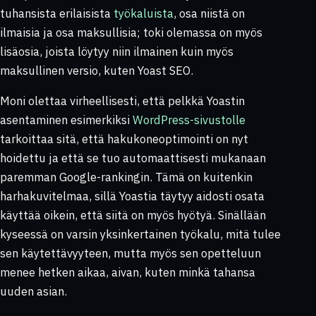
tuhansista erilaisista
työkaluista
, osa niistä on
ilmaisia ja osa maksullisia; toki olemassa on myös
lisäosia, joista löytyy niin ilmainen kuin myös
maksullinen versio, kuten Yoast SEO.
Moni olettaa virheellisesti, että pelkkä Yoastin
asentaminen esimerkiksi
WordPress-sivustolle
tarkoittaa sitä, että hakukoneoptimointi on nyt
hoidettu ja että se tuo automaattisesti mukanaan
paremman Google-rankingin. Tämä on kuitenkin
harhakuvitelmaa, sillä Yoastia täytyy aidosti osata
käyttää oikein, että siitä on myös hyötyä. Sinällään
kyseessä on varsin yksinkertainen työkalu, mitä tulee
sen käytettävyyteen, mutta myös sen opetteluun
menee hetken aikaa, aivan, kuten minkä tahansa
uuden asian.