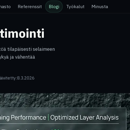
nasto
Referenssit
Blogi
Työkalut
Minusta
timointi
öä tilapäisesti selaimeen
ykyä ja vähentää
äivitetty:
8.3.2026