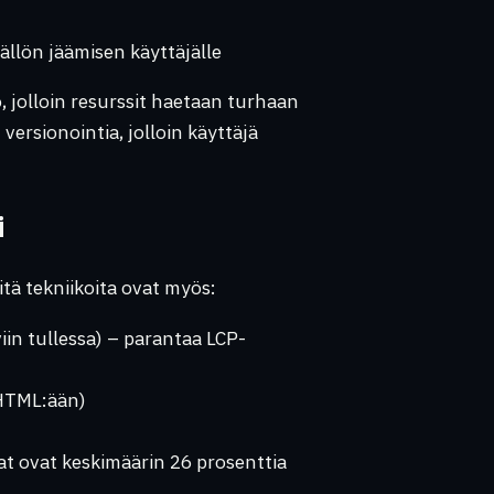
sällön jäämisen käyttäjälle
o, jolloin resurssit haetaan turhaan
versionointia, jolloin käyttäjä
i
itä tekniikoita ovat myös:
iin tullessa) – parantaa LCP-
 HTML:ään)
t ovat keskimäärin 26 prosenttia