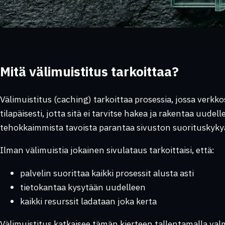
Mitä välimuistitus tarkoittaa?
Välimuistitus (caching) tarkoittaa prosessia, jossa verkk
tilapäisesti, jotta sitä ei tarvitse hakea ja rakentaa uudelle
tehokkaimmista tavoista parantaa sivuston suorituskyky
Ilman välimuistia jokainen sivulataus tarkoittaisi, että:
palvelin suorittaa kaikki prosessit alusta asti
tietokantaa kysytään uudelleen
kaikki resurssit ladataan joka kerta
Välimuistitus katkaisee tämän kierteen tallentamalla valmii