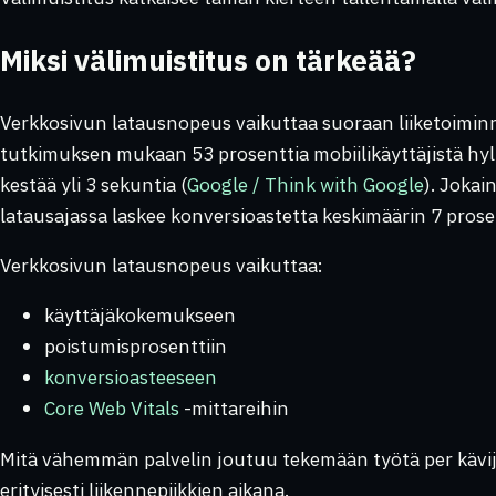
Miksi välimuistitus on tärkeää?
Verkkosivun latausnopeus vaikuttaa suoraan liiketoimin
tutkimuksen mukaan 53 prosenttia mobiilikäyttäjistä hyl
kestää yli 3 sekuntia (
Google / Think with Google
). Jokai
latausajassa laskee konversioastetta keskimäärin 7 prosen
Verkkosivun latausnopeus vaikuttaa:
käyttäjäkokemukseen
poistumisprosenttiin
konversioasteeseen
Core Web Vitals
-mittareihin
Mitä vähemmän palvelin joutuu tekemään työtä per kävijä
erityisesti liikennepiikkien aikana.