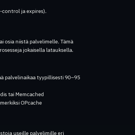
control ja expires).
ai osia niistä palvelimelle. Tämä
osesseja jokaisella latauksella.
 palvelinaikaa tyypillisesti 90–95
edis tai Memcached
imerkiksi OPcache
oja useille palvelimille eri