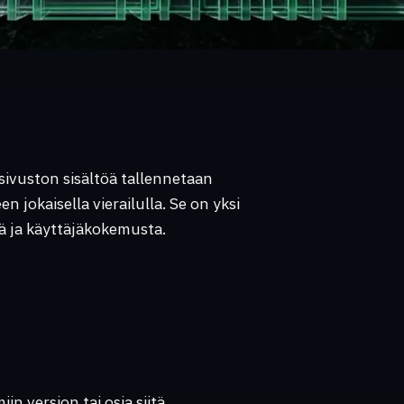
osivuston sisältöä tallennetaan
en jokaisella vierailulla. Se on yksi
ä ja käyttäjäkokemusta.
n version tai osia siitä.