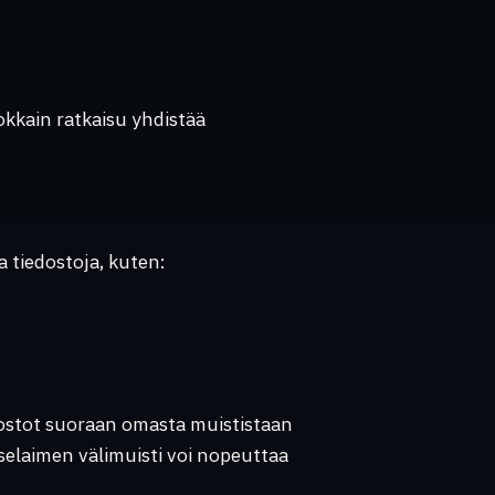
hokkain ratkaisu yhdistää
ia tiedostoja, kuten:
edostot suoraan omasta muististaan
selaimen välimuisti voi nopeuttaa