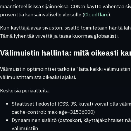
maantieteellisissä sijainneissa. CDN:n käyttö vähentää s
prosenttia kansainväliselle yleisölle (
Cloudflare
).
Kun käyttäjä avaa sivuston, sisältö toimitetaan häntä läh
Tämä lyhentää viivettä ja tasaa kuormaa globaalisti.
Välimuistin hallinta: mitä oikeasti k
Välimuistin optimointi ei tarkoita "laita kaikki välimuistii
välimuistittamista oikeaksi ajaksi.
Keskeisiä periaatteita:
Staattiset tiedostot (CSS, JS, kuvat) voivat olla väli
cache-control: max-age=31536000)
Dynaaminen sisältö (ostoskori, käyttäjäkohtaiset nä
välimuistiin