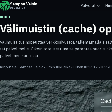
Sampsa Vainio
Palvelut
Hin
DIGILY OY
BLOGI
Välimuistin (cache) op
Välimuistitus nopeuttaa verkkosivustoa tallentamalla sisält
tai palvelimelle. Oikein toteutettuna se parantaa suoritusk
palvelimen kuormaa.
Kirjoittaja:
Sampsa Vainio
•
5 min lukuaika
•
Julkaistu:
14.12.2024
•
P