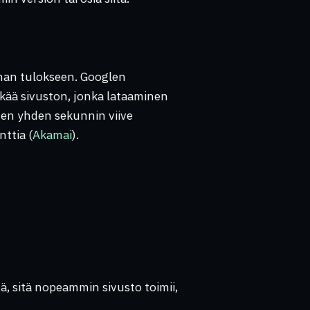
nan tulokseen. Googlen
kää sivuston, jonka lataaminen
nen yhden sekunnin viive
ttia (
Akamai
).
, sitä nopeammin sivusto toimii,