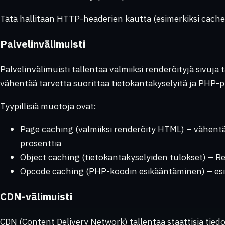
Tätä hallitaan HTTP-headerien kautta (esimerkiksi cache-
Palvelinvälimuisti
Palvelinvälimuisti tallentaa valmiiksi renderöityjä sivuja t
vähentää tarvetta suorittaa tietokantakyselyitä ja PHP-pr
Tyypillisiä muotoja ovat:
Page caching (valmiiksi renderöity HTML) – vähentää
prosenttia
Object caching (tietokantakyselyiden tulokset) – R
Opcode caching (PHP-koodin esikääntäminen) – es
CDN-välimuisti
CDN (Content Delivery Network) tallentaa staattisia tiedost