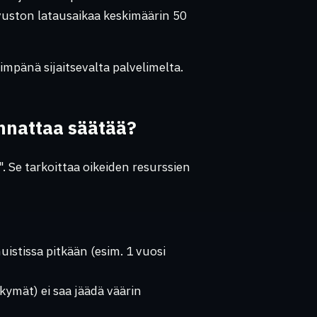
ivuston latausaikaa keskimäärin 50
impänä sijaitsevalta palvelimelta.
annattaa säätää?
n". Se tarkoittaa oikeiden resurssien
muistissa pitkään (esim. 1 vuosi
kymät) ei saa jäädä väärin