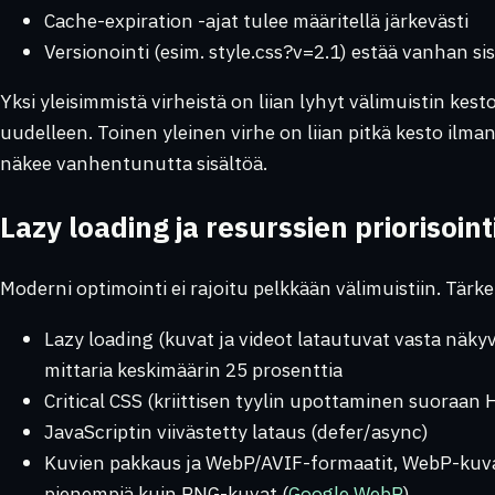
Cache-expiration -ajat tulee määritellä järkevästi
Versionointi (esim. style.css?v=2.1) estää vanhan si
Yksi yleisimmistä virheistä on liian lyhyt välimuistin kest
uudelleen. Toinen yleinen virhe on liian pitkä kesto ilman 
näkee vanhentunutta sisältöä.
Lazy loading ja resurssien priorisoint
Moderni optimointi ei rajoitu pelkkään välimuistiin. Tärke
Lazy loading (kuvat ja videot latautuvat vasta näkyv
mittaria keskimäärin 25 prosenttia
Critical CSS (kriittisen tyylin upottaminen suoraan
JavaScriptin viivästetty lataus (defer/async)
Kuvien pakkaus ja WebP/AVIF-formaatit, WebP-kuva
pienempiä kuin PNG-kuvat (
Google WebP
)