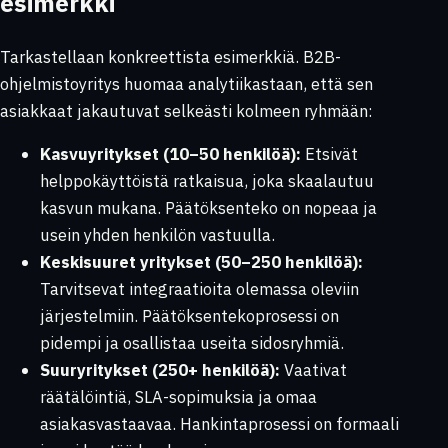
esimerkki
Tarkastellaan konkreettista esimerkkiä. B2B-
ohjelmistoyritys huomaa analytiikastaan, että sen
asiakkaat jakautuvat selkeästi kolmeen ryhmään:
Kasvuyritykset (10–50 henkilöä):
Etsivät
helppokäyttöistä ratkaisua, joka skaalautuu
kasvun mukana. Päätöksenteko on nopeaa ja
usein yhden henkilön vastuulla.
Keskisuuret yritykset (50–250 henkilöä):
Tarvitsevat integraatioita olemassa oleviin
järjestelmiin. Päätöksentekoprosessi on
pidempi ja osallistaa useita sidosryhmiä.
Suuryritykset (250+ henkilöä):
Vaativat
räätälöintiä, SLA-sopimuksia ja omaa
asiakasvastaavaa. Hankintaprosessi on formaali