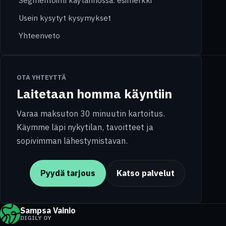
Usein kysytyt kysymykset
Yhteenveto
OTA YHTEYTTÄ
Laitetaan homma käyntiin
Varaa maksuton 30 minuutin kartoitus.
Käymme läpi nykytilan, tavoitteet ja
sopivimman lähestymistavan.
Pyydä tarjous
Katso palvelut
Sampsa Vainio
DIGILY OY