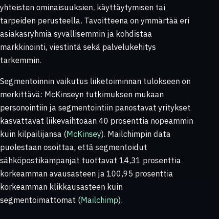
yhteisten ominaisuuksien, käyttäytymisen tai
tarpeiden perusteella. Tavoitteena on ymmärtää eri
asiakasryhmiä syvällisemmin ja kohdistaa
markkinointi, viestintä sekä palvelukehitys
tarkemmin.
Segmentoinnin vaikutus liiketoiminnan tulokseen on
merkittävä: McKinseyn tutkimuksen mukaan
personointiin ja segmentointiin panostavat yritykset
kasvattavat liikevaihtoaan 40 prosenttia nopeammin
kuin kilpailijansa (
McKinsey
). Mailchimpin data
puolestaan osoittaa, että segmentoidut
sähköpostikampanjat tuottavat 14,31 prosenttia
korkeamman avausasteen ja 100,95 prosenttia
korkeamman klikkausasteen kuin
segmentoimattomat (
Mailchimp
).