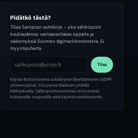
Pidätkö tästä?
Tilaa Sampsan uutiskirje – yksi sähköposti
kuukaudessa: vastaavanlaisia oppaita ja
näkemyksiä Suomen digimarkkinoinnista. Ei
myyntipuheita.
Sähköpostiosoite
Tilaa
Käytän Buttondownia uutiskirjeen lähettämiseen (GDPR-
yhteensopiva). Voit perua tilauksen yhdellä
klikkauksella. Sähköpostiosoitettasi ei luovuteta
kolmansille osapuolille eikä käytetä markkinointiin.