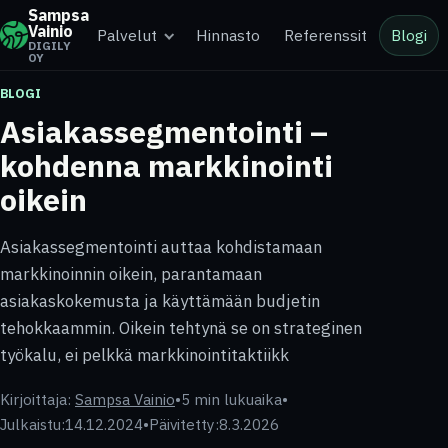
Sampsa
Vainio
Palvelut
Hinnasto
Referenssit
Blogi
DIGILY
OY
BLOGI
Asiakassegmentointi –
kohdenna markkinointi
oikein
Asiakassegmentointi auttaa kohdistamaan
markkinoinnin oikein, parantamaan
asiakaskokemusta ja käyttämään budjetin
tehokkaammin. Oikein tehtynä se on strateginen
työkalu, ei pelkkä markkinointitaktiikk
Kirjoittaja:
Sampsa Vainio
•
5 min lukuaika
•
Julkaistu:
14.12.2024
•
Päivitetty:
8.3.2026