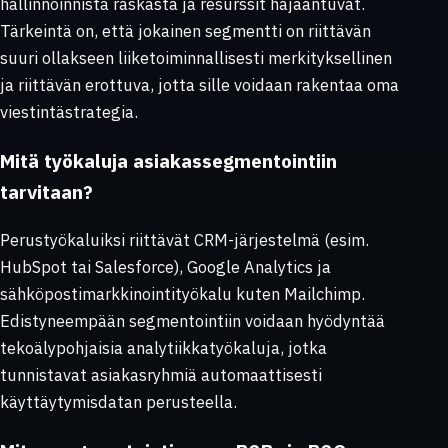
hallinnoinnista raskasta ja resurssit hajaantuvat.
Tärkeintä on, että jokainen segmentti on riittävän
suuri ollakseen liiketoiminnallisesti merkityksellinen
ja riittävän erottuva, jotta sille voidaan rakentaa oma
viestintästrategia.
Mitä työkaluja asiakassegmentointiin
tarvitaan?
Perustyökaluiksi riittävät CRM-järjestelmä (esim.
HubSpot tai Salesforce), Google Analytics ja
sähköpostimarkkinointityökalu kuten Mailchimp.
Edistyneempään segmentointiin voidaan hyödyntää
tekoälypohjaisia analytiikkatyökaluja, jotka
tunnistavat asiakasryhmiä automaattisesti
käyttäytymisdatan perusteella.