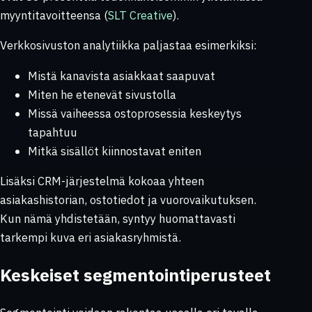
myyntitavoitteensa (
SLT Creative
).
Verkkosivuston analytiikka paljastaa esimerkiksi:
Mistä kanavista asiakkaat saapuvat
Miten he etenevät sivustolla
Missä vaiheessa ostoprosessia keskeytys
tapahtuu
Mitkä sisällöt kiinnostavat eniten
Lisäksi CRM-järjestelmä kokoaa yhteen
asiakashistorian, ostotiedot ja vuorovaikutuksen.
Kun nämä yhdistetään, syntyy huomattavasti
tarkempi kuva eri asiakasryhmistä.
Keskeiset segmentointiperusteet