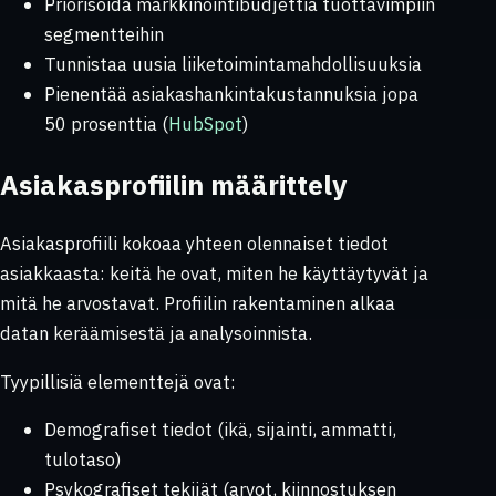
Priorisoida markkinointibudjettia tuottavimpiin
segmentteihin
Tunnistaa uusia liiketoimintamahdollisuuksia
Pienentää asiakashankintakustannuksia jopa
50 prosenttia (
HubSpot
)
Asiakasprofiilin määrittely
Asiakasprofiili kokoaa yhteen olennaiset tiedot
asiakkaasta: keitä he ovat, miten he käyttäytyvät ja
mitä he arvostavat. Profiilin rakentaminen alkaa
datan keräämisestä ja analysoinnista.
Tyypillisiä elementtejä ovat:
Demografiset tiedot (ikä, sijainti, ammatti,
tulotaso)
Psykografiset tekijät (arvot, kiinnostuksen