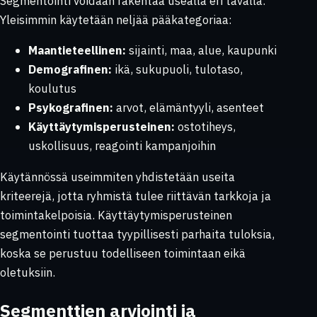
Segmentointi voidaan rakentaa usealla eri tavalla.
Yleisimmin käytetään neljää pääkategoriaa:
Maantieteellinen:
sijainti, maa, alue, kaupunki
Demografinen:
ikä, sukupuoli, tulotaso,
koulutus
Psykografinen:
arvot, elämäntyyli, asenteet
Käyttäytymisperusteinen:
ostotiheys,
uskollisuus, reagointi kampanjoihin
Käytännössä useimmiten yhdistetään useita
kriteerejä, jotta ryhmistä tulee riittävän tarkkoja ja
toimintakelpoisia. Käyttäytymisperusteinen
segmentointi tuottaa tyypillisesti parhaita tuloksia,
koska se perustuu todelliseen toimintaan eikä
oletuksiin.
Segmenttien arviointi ja