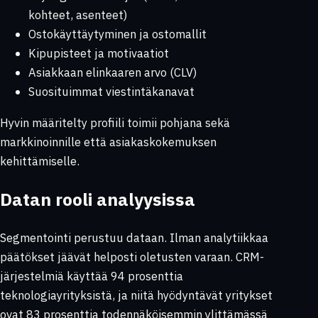
kohteet, asenteet)
Ostokäyttäytyminen ja ostomallit
Kipupisteet ja motivaatiot
Asiakkaan elinkaaren arvo (CLV)
Suosituimmat viestintäkanavat
Hyvin määritelty profiili toimii pohjana sekä
markkinoinnille että asiakaskokemuksen
kehittämiselle.
Datan rooli analyysissa
Segmentointi perustuu dataan. Ilman analytiikkaa
päätökset jäävät helposti oletusten varaan. CRM-
järjestelmiä käyttää 94 prosenttia
teknologiayrityksistä, ja niitä hyödyntävät yritykset
ovat 83 prosenttia todennäköisemmin ylittämässä