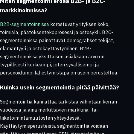
Miten segmentointi eroaa B2B- ja B2C-
markkinoinnissa?
B2B-segmentoinnissa
korostuvat yrityksen koko,
toimiala, päätöksentekoprosessi ja ostosykli. B2C-
segmentoinnissa painottuvat demografiset tekijät,
elämäntyyli ja ostokäyttäytyminen. B2B-
segmentoinnissa yksittäisen asiakkaan arvo on
tyypillisesti korkeampi, joten syvällisempi ja
personoidumpi lähestymistapa on usein perusteltua.
Kuinka usein segmentointia pitää päivittää?
Segmentointia kannattaa tarkistaa vähintään kerran
vuodessa ja aina merkittävien markkina- tai
liiketoimintamuutosten yhteydessä.
Käyttäytymisperusteista segmentointia voidaan
päivittää automaattisesti CRM-järjestelmän ja