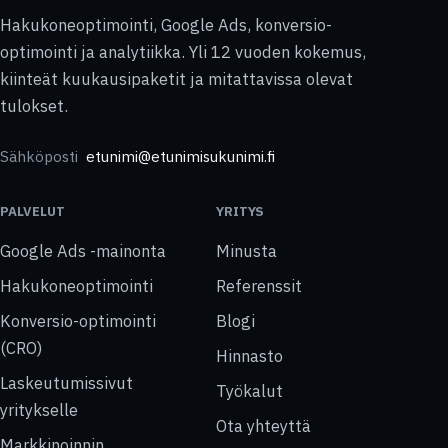
Hakukoneoptimointi, Google Ads, konversio-
optimointi ja analytiikka. Yli 12 vuoden kokemus,
kiinteät kuukausipaketit ja mitattavissa olevat
tulokset.
Sähköposti
etunimi@etunimisukunimi.fi
PALVELUT
YRITYS
Google Ads -mainonta
Minusta
Hakukoneoptimointi
Referenssit
Konversio-optimointi
Blogi
(CRO)
Hinnasto
Laskeutumissivut
Työkalut
yritykselle
Ota yhteyttä
Markkinoinnin